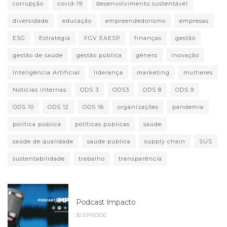
corrupção
covid-19
desenvolvimento sustentável
diversidade
educação
empreendedorismo
empresas
ESG
Estratégia
FGV EAESP
finanças
gestão
gestão de saúde
gestão pública
gênero
inovação
Inteligência Artificial
liderança
marketing
mulheres
Notícias internas
ODS 3
ODS3
ODS 8
ODS 9
ODS 10
ODS 12
ODS 16
organizações
pandemia
política pública
políticas públicas
saúde
saúde de qualidade
saúde pública
supply chain
SUS
sustentabilidade
trabalho
transparência
Podcast Impacto
30 EPISODE