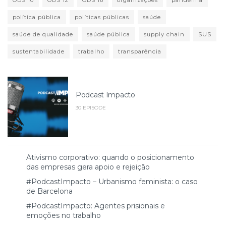
ODS 10
ODS 12
ODS 16
organizações
pandemia
política pública
políticas públicas
saúde
saúde de qualidade
saúde pública
supply chain
SUS
sustentabilidade
trabalho
transparência
Podcast Impacto
30 EPISODE
Ativismo corporativo: quando o posicionamento
das empresas gera apoio e rejeição
#PodcastImpacto – Urbanismo feminista: o caso
de Barcelona
#PodcastImpacto: Agentes prisionais e
emoções no trabalho