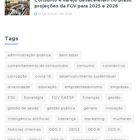
Consumo e varejo desaceleram no Brasil:
projeções da FGV para 2025 e 2026
31 DE JULHO DE 2025
Tags
administração pública
bem estar
comportamento do consumidor
consumo
coronavírus
corrupção
covid-19
desenvolvimento sustentável
diversidade
educação
empreendedorismo
empresas
ESG
Estratégia
FGV EAESP
finanças
gestão
gestão de saúde
gestão pública
gênero
inovação
Inteligência Artificial
liderança
marketing
mulheres
Notícias internas
ODS 3
ODS3
ODS 8
ODS 9