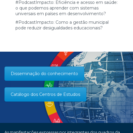
#PodcastImpacto: Eficiência e acesso em saúde:
o que podemos aprender com sistemas
universais em países em desenvolvimento?
#PodcastImpacto: Como a gestão municipal
pode reduzir desigualdades educacionais?
Disseminação do conhecimento
Catálogo dos Centros de Estudos
As manifestações expressas por integrantes dos quadros da