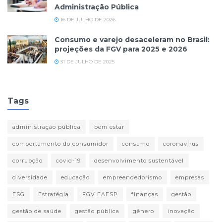
Administração Pública
16 DE JULHO DE 2026
Consumo e varejo desaceleram no Brasil:
projeções da FGV para 2025 e 2026
31 DE JULHO DE 2025
Tags
administração pública
bem estar
comportamento do consumidor
consumo
coronavírus
corrupção
covid-19
desenvolvimento sustentável
diversidade
educação
empreendedorismo
empresas
ESG
Estratégia
FGV EAESP
finanças
gestão
gestão de saúde
gestão pública
gênero
inovação