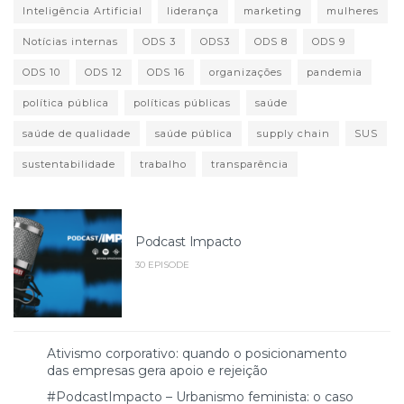
Inteligência Artificial
liderança
marketing
mulheres
Notícias internas
ODS 3
ODS3
ODS 8
ODS 9
ODS 10
ODS 12
ODS 16
organizações
pandemia
política pública
políticas públicas
saúde
saúde de qualidade
saúde pública
supply chain
SUS
sustentabilidade
trabalho
transparência
Podcast Impacto
30 EPISODE
Ativismo corporativo: quando o posicionamento
das empresas gera apoio e rejeição
#PodcastImpacto – Urbanismo feminista: o caso