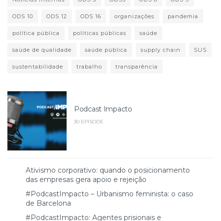
ODS 10
ODS 12
ODS 16
organizações
pandemia
política pública
políticas públicas
saúde
saúde de qualidade
saúde pública
supply chain
SUS
sustentabilidade
trabalho
transparência
Podcast Impacto
30 EPISODE
Ativismo corporativo: quando o posicionamento
das empresas gera apoio e rejeição
#PodcastImpacto – Urbanismo feminista: o caso
de Barcelona
#PodcastImpacto: Agentes prisionais e