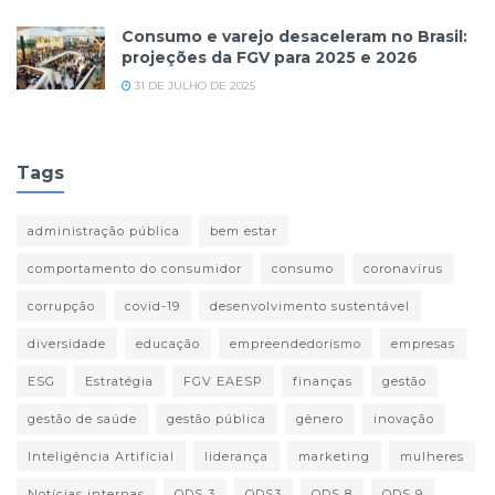
Consumo e varejo desaceleram no Brasil:
projeções da FGV para 2025 e 2026
31 DE JULHO DE 2025
Tags
administração pública
bem estar
comportamento do consumidor
consumo
coronavírus
corrupção
covid-19
desenvolvimento sustentável
diversidade
educação
empreendedorismo
empresas
ESG
Estratégia
FGV EAESP
finanças
gestão
gestão de saúde
gestão pública
gênero
inovação
Inteligência Artificial
liderança
marketing
mulheres
Notícias internas
ODS 3
ODS3
ODS 8
ODS 9