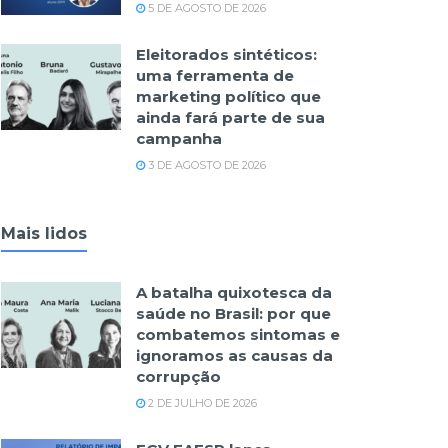
5 DE AGOSTO DE 2026
Eleitorados sintéticos:
uma ferramenta de
marketing político que
ainda fará parte de sua
campanha
3 DE AGOSTO DE 2026
Mais lidos
A batalha quixotesca da
saúde no Brasil: por que
combatemos sintomas e
ignoramos as causas da
corrupção
2 DE JULHO DE 2026