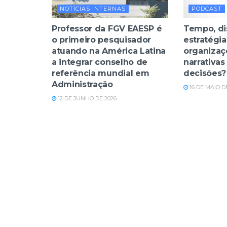
NOTÍCIAS INTERNAS
PODCAST
Professor da FGV EAESP é
Tempo, di
o primeiro pesquisador
estratégi
atuando na América Latina
organizaç
a integrar conselho de
narrativas
referência mundial em
decisões?
Administração
16 DE MAIO D
12 DE JUNHO DE 2026