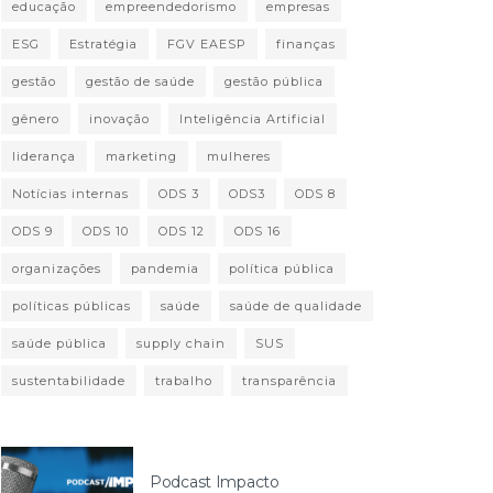
educação
empreendedorismo
empresas
ESG
Estratégia
FGV EAESP
finanças
gestão
gestão de saúde
gestão pública
gênero
inovação
Inteligência Artificial
liderança
marketing
mulheres
Notícias internas
ODS 3
ODS3
ODS 8
ODS 9
ODS 10
ODS 12
ODS 16
organizações
pandemia
política pública
políticas públicas
saúde
saúde de qualidade
saúde pública
supply chain
SUS
sustentabilidade
trabalho
transparência
Podcast Impacto