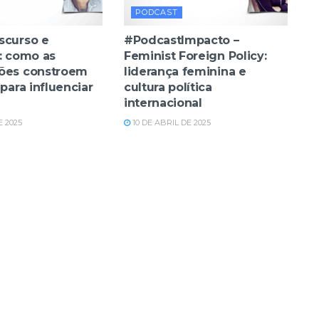
PODCAST
scurso e
#PodcastImpacto –
a: como as
Feminist Foreign Policy:
ões constroem
liderança feminina e
 para influenciar
cultura política
internacional
E 2025
10 DE ABRIL DE 2025