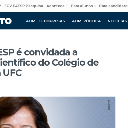
P
FGV EAESP Pesquisa
Acontece
Para alunos
Para candidato
ADM. DE EMPRESAS
ADM. PÚBLICA
NOTÍCIAS
ESP é convidada a
ientífico do Colégio de
a UFC