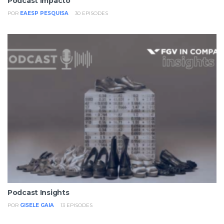
Podcast Impacto
POR
EAESP PESQUISA
30
EPISODES
Podcast Insights
POR
GISELE GAIA
13
EPISODES