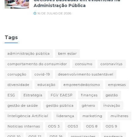
Administração Pública
16 DE JULHO DE 2026
Tags
administração pública
bem estar
comportamento do consumidor
consumo
coronavírus
corrupção
covid-19
desenvolvimento sustentável
diversidade
educação
empreendedorismo
empresas
ESG
Estratégia
FGV EAESP
finanças
gestão
gestão de saúde
gestão pública
gênero
inovação
Inteligência Artificial
liderança
marketing
mulheres
Notícias internas
ODS 3
ODS3
ODS 8
ODS 9
ODS 10
ODS 12
ODS 16
organizações
pandemia