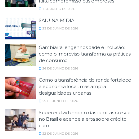
falta compromisso das empresas
1 DE JULHO DE 2026
SAIU NA MÍDIA
29 DE JUNHO DE 2026
Gambiarra, engenhosidade e inclusão:
como o improviso transforma as práticas
de consumo
26 DE JUNHO DE 2026
Como a transferência de renda fortalece
a economia local, mas amplia
desigualdades urbanas
25 DE JUNHO DE 2026
Superendividamento das famílias cresce
no Brasil e acende alerta sobre crédito
caro
22 DE JUNHO DE 2026