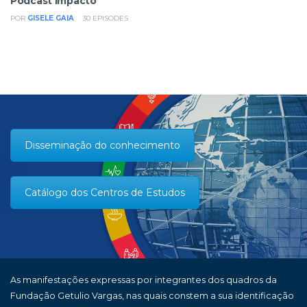
Podcast Impacto
POR
GISELE GAIA
30
EPISODES
Disseminação do conhecimento
Catálogo dos Centros de Estudos
As manifestações expressas por integrantes dos quadros da
Fundação Getulio Vargas, nas quais constem a sua identificação