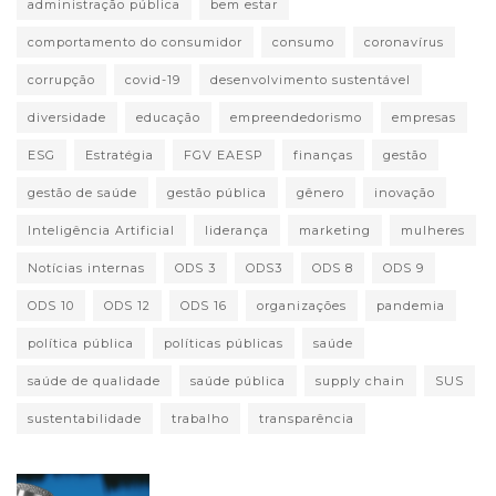
administração pública
bem estar
comportamento do consumidor
consumo
coronavírus
corrupção
covid-19
desenvolvimento sustentável
diversidade
educação
empreendedorismo
empresas
ESG
Estratégia
FGV EAESP
finanças
gestão
gestão de saúde
gestão pública
gênero
inovação
Inteligência Artificial
liderança
marketing
mulheres
Notícias internas
ODS 3
ODS3
ODS 8
ODS 9
ODS 10
ODS 12
ODS 16
organizações
pandemia
política pública
políticas públicas
saúde
saúde de qualidade
saúde pública
supply chain
SUS
sustentabilidade
trabalho
transparência