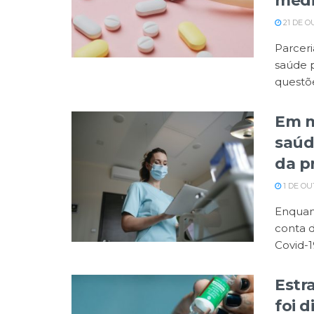
med
21 DE O
Parceri
saúde 
questõe
Em m
saúd
da p
1 DE OU
Enquan
conta 
Covid-19,
Estr
foi d