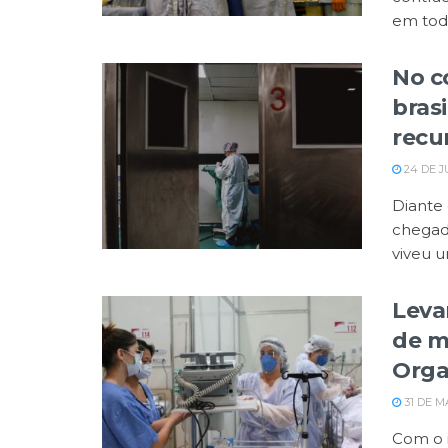
em todo
No c
brasi
recu
24 DE J
Diante 
chegada
viveu um
Leva
de m
Orga
31 DE M
Com o i