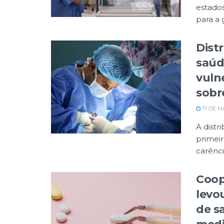
estados
para a g
Dist
saúd
vuln
sobr
17 DE M
A distr
primei
carência
Coop
levo
de s