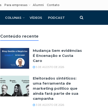
s
Para empresas
Alumni
Contato
COLUNAS
VÍDEOS
PODCAST
Conteúdo recente
Mudança Sem evidências
É Encenação e Custa
Caro
5 DE AGOSTO DE 2026
Eleitorados sintéticos:
uma ferramenta de
marketing político que
ainda fará parte de sua
campanha
3 DE AGOSTO DE 2026