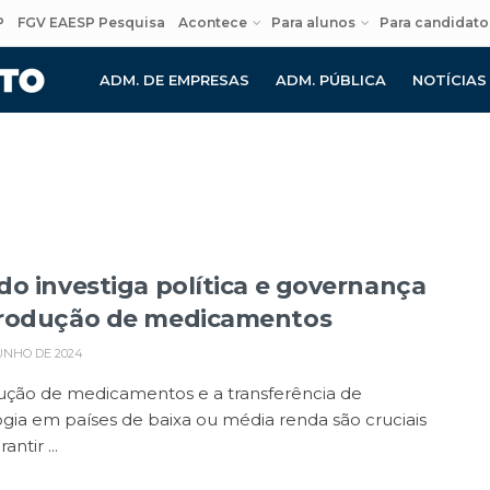
P
FGV EAESP Pesquisa
Acontece
Para alunos
Para candidato
ADM. DE EMPRESAS
ADM. PÚBLICA
NOTÍCIAS
do investiga política e governança
rodução de medicamentos
UNHO DE 2024
ução de medicamentos e a transferência de
gia em países de baixa ou média renda são cruciais
antir ...