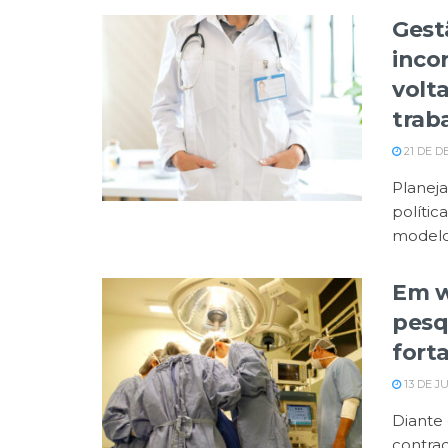
Gest
inco
volt
trab
21 DE D
Planeja
polític
modelos
Em w
pesq
fort
13 DE J
Diante 
contra