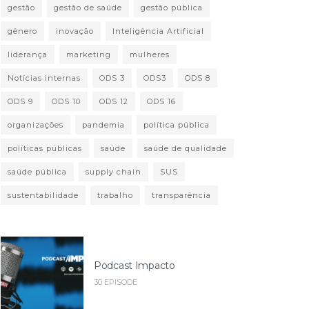
gestão
gestão de saúde
gestão pública
gênero
inovação
Inteligência Artificial
liderança
marketing
mulheres
Notícias internas
ODS 3
ODS3
ODS 8
ODS 9
ODS 10
ODS 12
ODS 16
organizações
pandemia
política pública
políticas públicas
saúde
saúde de qualidade
saúde pública
supply chain
SUS
sustentabilidade
trabalho
transparência
Podcast Impacto
30 EPISODE