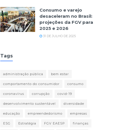
Consumo e varejo
desaceleram no Brasil:
projeções da FGV para
2025 e 2026
31 DE JULHO DE 2025
Tags
administração pública
bem estar
comportamento do consumidor
consumo
coronavírus
corrupção
covid-19
desenvolvimento sustentável
diversidade
educação
empreendedorismo
empresas
ESG
Estratégia
FGV EAESP
finanças