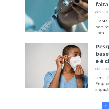
falt
21 DE J
Diante
para re
com ...
Pesq
base
e é 
2 DE JU
Uma sér
Empres
impacto
1