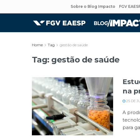
Sobre o Blog Impacto
FGV EAES
Home
Tag
gestão de saúde
Tag:
gestão de saúde
Estu
na p
25 DE J
A prod
tecnolo
para gar