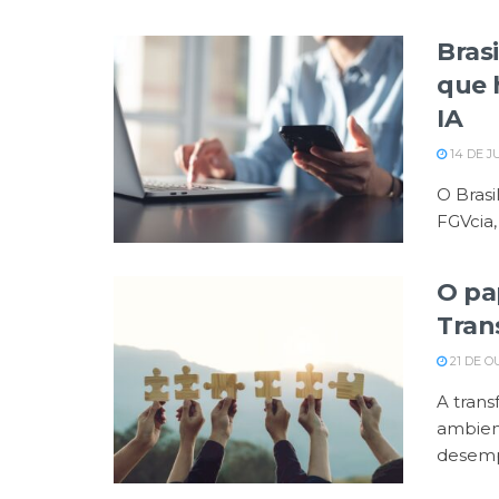
Brasi
que 
IA
14 DE J
O Brasi
FGVcia,
O pa
Tran
21 DE O
A trans
ambient
desemp