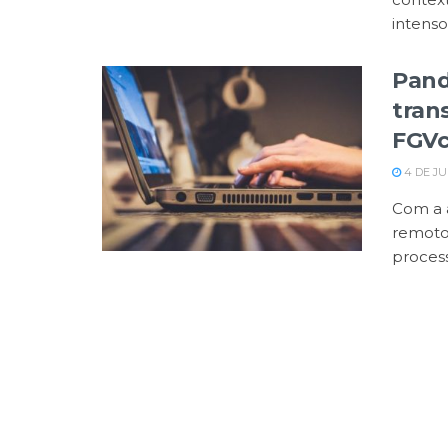
intenso 
Pand
tran
FGVc
4 DE JU
Com a 
remoto
process