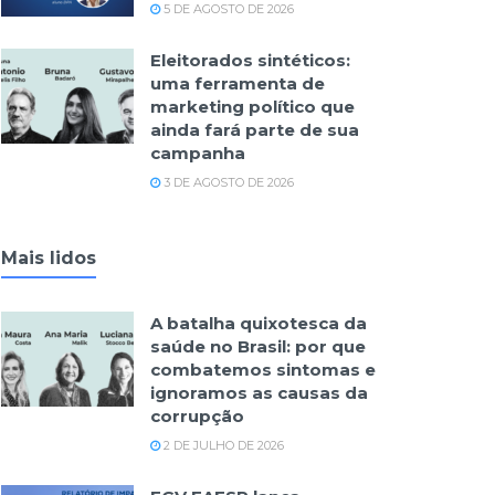
5 DE AGOSTO DE 2026
Eleitorados sintéticos:
uma ferramenta de
marketing político que
ainda fará parte de sua
campanha
3 DE AGOSTO DE 2026
Mais lidos
A batalha quixotesca da
saúde no Brasil: por que
combatemos sintomas e
ignoramos as causas da
corrupção
2 DE JULHO DE 2026