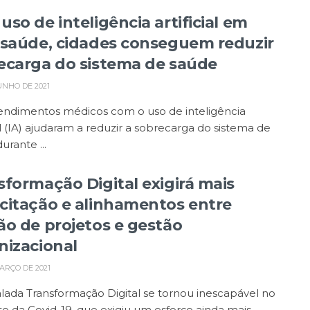
so de inteligência artificial em
ssaúde, cidades conseguem reduzir
ecarga do sistema de saúde
UNHO DE 2021
tendimentos médicos com o uso de inteligência
ial (IA) ajudaram a reduzir a sobrecarga do sistema de
urante ...
sformação Digital exigirá mais
citação e alinhamentos entre
ão de projetos e gestão
nizacional
ARÇO DE 2021
alada Transformação Digital se tornou inescapável no
o da Covid-19, que exigiu um esforço ainda mais