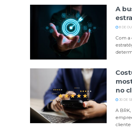
A bu
estr
8 DE O
Com a 
estraté
determi
Cost
most
no c
30 DE S
A BRK,
empree
cliente