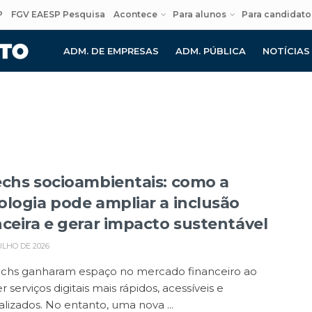
P
FGV EAESP Pesquisa
Acontece
Para alunos
Para candidato
ADM. DE EMPRESAS
ADM. PÚBLICA
NOTÍCIAS
l
echs socioambientais: como a
ologia pode ampliar a inclusão
nceira e gerar impacto sustentável
ULHO DE 2026
techs ganharam espaço no mercado financeiro ao
r serviços digitais mais rápidos, acessíveis e
lizados. No entanto, uma nova ...