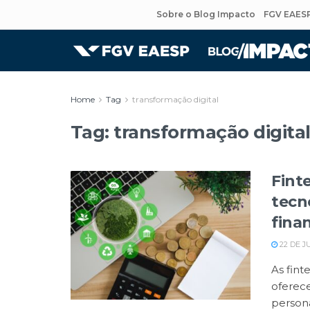
Sobre o Blog Impacto
FGV EAES
Home
Tag
transformação digital
Tag:
transformação digita
Fint
tecn
fina
22 DE J
As fin
oferece
persona