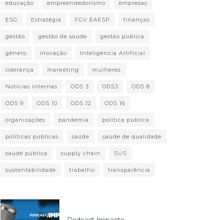
educação
empreendedorismo
empresas
ESG
Estratégia
FGV EAESP
finanças
gestão
gestão de saúde
gestão pública
gênero
inovação
Inteligência Artificial
liderança
marketing
mulheres
Notícias internas
ODS 3
ODS3
ODS 8
ODS 9
ODS 10
ODS 12
ODS 16
organizações
pandemia
política pública
políticas públicas
saúde
saúde de qualidade
saúde pública
supply chain
SUS
sustentabilidade
trabalho
transparência
Podcast Impacto