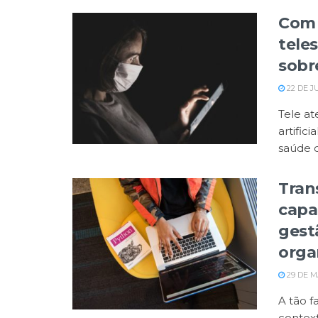
Com u
tele
sobr
22 DE J
Tele a
artific
saúde d
Tran
capa
gest
orga
29 DE M
A tão f
context