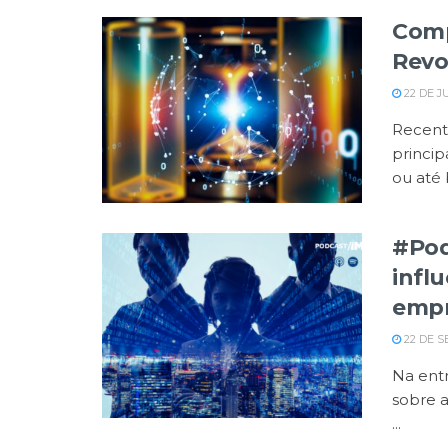
Comp
Revo
22 DE J
Recent
princip
ou até b
#Pod
infl
empr
22 DE S
Na entr
sobre a
...