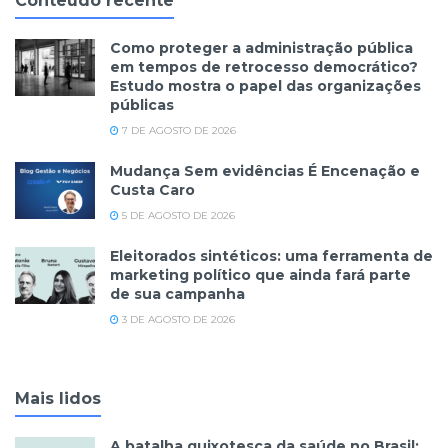
Conteúdo recente
Como proteger a administração pública
em tempos de retrocesso democrático?
Estudo mostra o papel das organizações
públicas
7 DE AGOSTO DE 2026
Mudança Sem evidências É Encenação e
Custa Caro
5 DE AGOSTO DE 2026
Eleitorados sintéticos: uma ferramenta de
marketing político que ainda fará parte
de sua campanha
3 DE AGOSTO DE 2026
Mais lidos
A batalha quixotesca da saúde no Brasil: