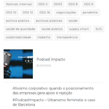
Notícias internas
ODS 3
ODS3
ODS 8
ODS 9
ODS 10
ODS 12
ODS 16
organizações
pandemia
política pública
políticas públicas
saúde
saúde de qualidade
saúde pública
supply chain
SUS
sustentabilidade
trabalho
transparência
Podcast Impacto
30 EPISODE
Ativismo corporativo: quando o posicionamento
das empresas gera apoio e rejeição
#PodcastImpacto – Urbanismo feminista: o caso
de Barcelona