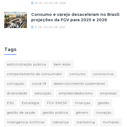
16 DE JULHO DE 2026
Consumo e varejo desaceleram no Brasil:
projeções da FGV para 2025 e 2026
31 DE JULHO DE 2025
Tags
administração pública
bem estar
comportamento do consumidor
consumo
coronavírus
corrupção
covid-19
desenvolvimento sustentável
diversidade
educação
empreendedorismo
empresas
ESG
Estratégia
FGV EAESP
finanças
gestão
gestão de saúde
gestão pública
gênero
inovação
Inteligência Artificial
liderança
marketing
mulheres