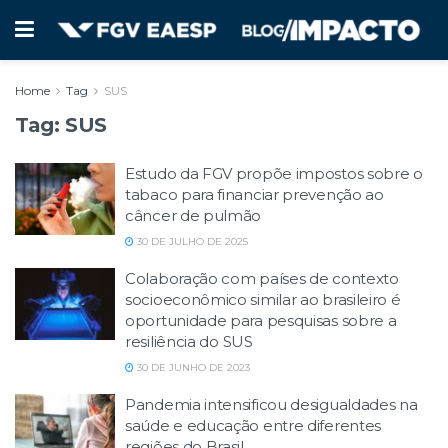
Home
Tag
SUS
Tag:
SUS
Estudo da FGV propõe impostos sobre o
tabaco para financiar prevenção ao
câncer de pulmão
30 DE JULHO DE 2025
Colaboração com países de contexto
socioeconômico similar ao brasileiro é
oportunidade para pesquisas sobre a
resiliência do SUS
30 DE JUNHO DE 2023
Pandemia intensificou desigualdades na
saúde e educação entre diferentes
regiões do Brasil