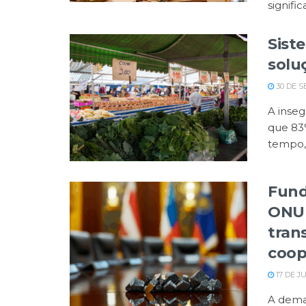
significa
Sist
soluç
30 DE S
A inseg
que 83
tempo, 
Fund
ONU 
tran
coop
17 DE J
A deman