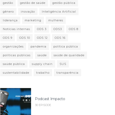
gestão
gestão de saúde
gestão pública
gênero
inovação
Inteligência Artificial
liderança
marketing
mulheres
Notícias internas
ODS 3
ODS3
ODS 8
ODS 9
ODS 10
ODS 12
ODS 16
organizações
pandemia
política pública
políticas públicas
saúde
saúde de qualidade
saúde pública
supply chain
SUS
sustentabilidade
trabalho
transparência
Podcast Impacto
30 EPISODE