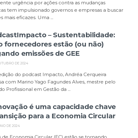
cente urgência por ações contra as mudanças
icas tem impulsionado governos e empresas a buscar
s mais eficazes. Uma ...
castImpacto – Sustentabilidade:
 fornecedores estão (ou não)
gando emissões de GEE
UTUBRO DE 2024
edição do podcast Impacto, Andréa Cerqueira
sa com Marino Yago Fagundes Alves, mestre pelo
o Profissional em Gestão da ...
novação é uma capacidade chave
ransição para a Economia Circular
AIO DE 2024
s de Economia Circular (EC) estão se tornando