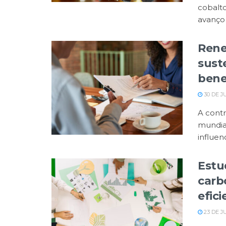
cobalto
avanço .
Rene
sust
bene
30 DE J
A contr
mundial
influenci
Estu
carb
efici
23 DE J