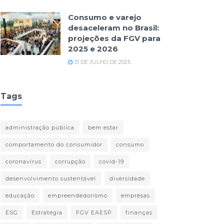
Consumo e varejo
desaceleram no Brasil:
projeções da FGV para
2025 e 2026
31 DE JULHO DE 2025
Tags
administração pública
bem estar
comportamento do consumidor
consumo
coronavírus
corrupção
covid-19
desenvolvimento sustentável
diversidade
educação
empreendedorismo
empresas
ESG
Estratégia
FGV EAESP
finanças