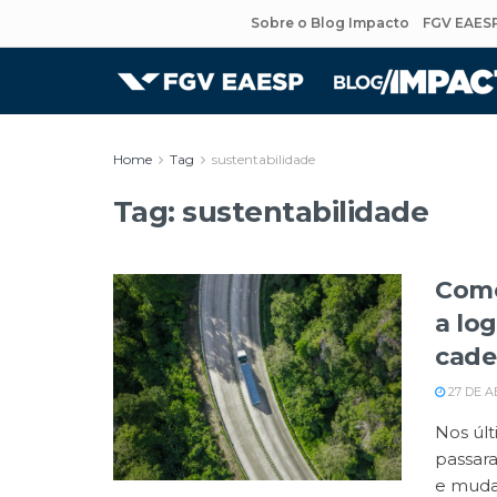
Sobre o Blog Impacto
FGV EAES
Home
Tag
sustentabilidade
Tag:
sustentabilidade
Como
a log
cade
27 DE A
Nos últ
passar
e mudan