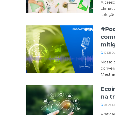
A cres
climát
soluçõe
#Pod
como
miti
19 DE O
Nessa 
conver
Mestrad
Ecoi
na t
28 DE M
Prática