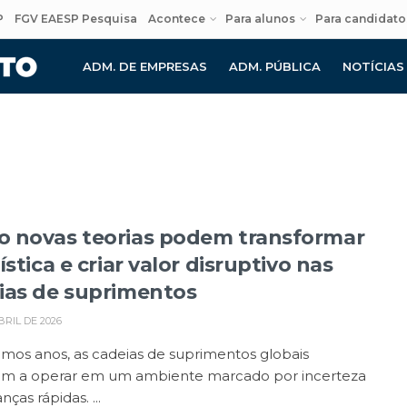
P
FGV EAESP Pesquisa
Acontece
Para alunos
Para candidato
ADM. DE EMPRESAS
ADM. PÚBLICA
NOTÍCIAS
 novas teorias podem transformar
ística e criar valor disruptivo nas
ias de suprimentos
BRIL DE 2026
imos anos, as cadeias de suprimentos globais
am a operar em um ambiente marcado por incerteza
ças rápidas. ...