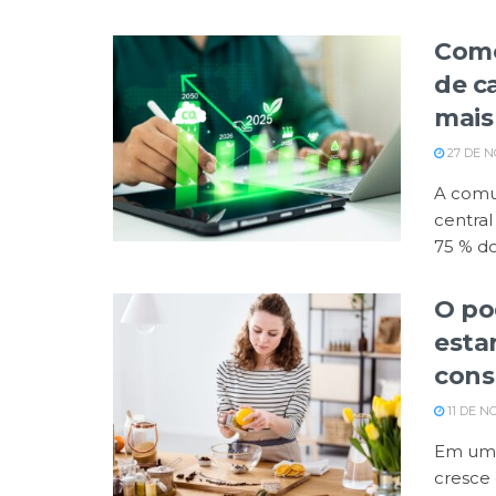
Como
de c
mais
27 DE 
A comu
central
75 % do
O po
esta
cons
11 DE N
Em um 
cresce 