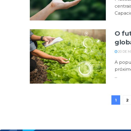
centrai
Capacid
O fu
glob
20 DE M
A popu
próximo
...
1
2