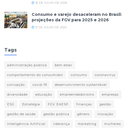
16 DE JULHO DE 2026
Consumo e varejo desaceleram no Brasil:
projeções da FGV para 2025 e 2026
31 DE JULHO DE 2025
Tags
administração pública
bem estar
comportamento do consumidor
consumo
coronavírus
corrupção
covid-19
desenvolvimento sustentável
diversidade
educação
empreendedorismo
empresas
ESG
Estratégia
FGV EAESP
finanças
gestão
gestão de saúde
gestão pública
gênero
inovação
Inteligência Artificial
liderança
marketing
mulheres