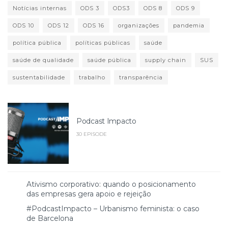
Notícias internas
ODS 3
ODS3
ODS 8
ODS 9
ODS 10
ODS 12
ODS 16
organizações
pandemia
política pública
políticas públicas
saúde
saúde de qualidade
saúde pública
supply chain
SUS
sustentabilidade
trabalho
transparência
Podcast Impacto
30 EPISODE
Ativismo corporativo: quando o posicionamento
das empresas gera apoio e rejeição
#PodcastImpacto – Urbanismo feminista: o caso
de Barcelona