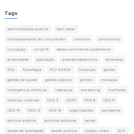
Tags
administração pública
bem estar
comportamento do consumidor
consumo
coronavírus
corrupção
covid-19
desenvolvimento sustentável
diversidade
educação
empreendedorismo
empresas
ESG
Estratégia
FGV EAESP
finanças
gestão
gestão de saúde
gestão pública
gênero
inovação
Inteligência Artificial
liderança
marketing
mulheres
Notícias internas
ODS 3
ODS3
ODS 8
ODS 9
ODS 10
ODS 12
ODS 16
organizações
pandemia
política pública
políticas públicas
saúde
saúde de qualidade
saúde pública
supply chain
SUS