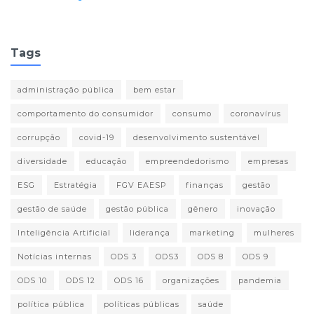
Tags
administração pública
bem estar
comportamento do consumidor
consumo
coronavírus
corrupção
covid-19
desenvolvimento sustentável
diversidade
educação
empreendedorismo
empresas
ESG
Estratégia
FGV EAESP
finanças
gestão
gestão de saúde
gestão pública
gênero
inovação
Inteligência Artificial
liderança
marketing
mulheres
Notícias internas
ODS 3
ODS3
ODS 8
ODS 9
ODS 10
ODS 12
ODS 16
organizações
pandemia
política pública
políticas públicas
saúde