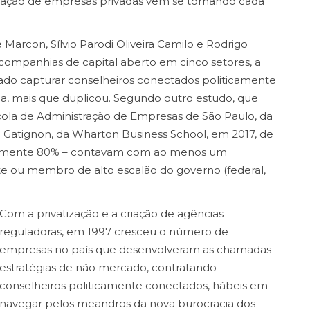
ração de empresas privadas vem se tornando cada
Marcon, Sílvio Parodi Oliveira Camilo e Rodrigo
ompanhias de capital aberto em cinco setores, a
do capturar conselheiros conectados politicamente
ja, mais que duplicou. Segundo outro estudo, que
cola de Administração de Empresas de São Paulo, da
e Gatignon, da Wharton Business School, em 2017, de
ticamente 80% – contavam com ao menos um
te ou membro de alto escalão do governo (federal,
Com a privatização e a criação de agências
reguladoras, em 1997 cresceu o número de
empresas no país que desenvolveram as chamadas
estratégias de não mercado, contratando
conselheiros politicamente conectados, hábeis em
navegar pelos meandros da nova burocracia dos