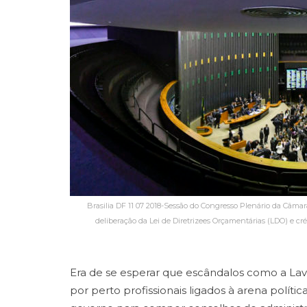
Brasilia DF 11 07 2018-Sessão do Congresso Plenário da Câm
deliberação da Lei de Diretrizees Orçamentárias (LDO) e cré
Era de se esperar que escândalos como a Lav
por perto profissionais ligados à arena políti