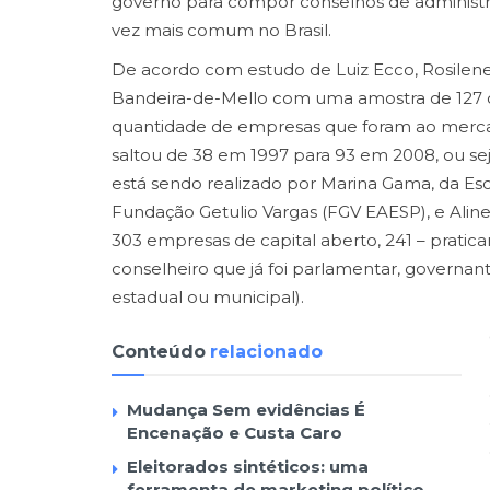
governo para compor conselhos de administ
vez mais comum no Brasil.
De acordo com estudo de Luiz Ecco, Rosilene 
Bandeira-de-Mello com uma amostra de 127 c
quantidade de empresas que foram ao merca
saltou de 38 em 1997 para 93 em 2008, ou se
está sendo realizado por Marina Gama, da Es
Fundação Getulio Vargas (FGV EAESP), e Alin
303 empresas de capital aberto, 241 – pra
conselheiro que já foi parlamentar, governan
estadual ou municipal).
Conteúdo
relacionado
Mudança Sem evidências É
Encenação e Custa Caro
Eleitorados sintéticos: uma
ferramenta de marketing político