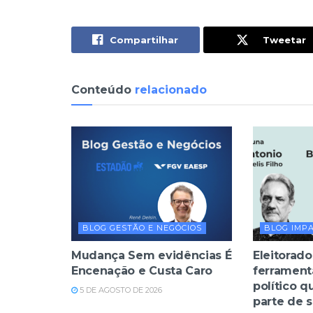
Compartilhar
Tweetar
Conteúdo
relacionado
BLOG GESTÃO E NEGÓCIOS
BLOG IMP
Mudança Sem evidências É
Eleitorado
Encenação e Custa Caro
ferrament
político q
5 DE AGOSTO DE 2026
parte de 