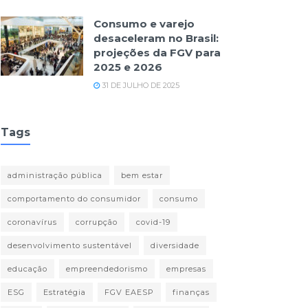
Consumo e varejo
desaceleram no Brasil:
projeções da FGV para
2025 e 2026
31 DE JULHO DE 2025
Tags
administração pública
bem estar
comportamento do consumidor
consumo
coronavírus
corrupção
covid-19
desenvolvimento sustentável
diversidade
educação
empreendedorismo
empresas
ESG
Estratégia
FGV EAESP
finanças