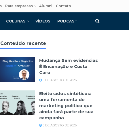
s
Para empresas
Alumni
Contato
COLUNAS
VÍDEOS
PODCAST
Conteúdo recente
Mudança Sem evidências
É Encenação e Custa
Caro
5 DE AGOSTO DE 2026
Eleitorados sintéticos:
uma ferramenta de
marketing político que
ainda fará parte de sua
campanha
3 DE AGOSTO DE 2026