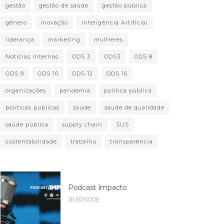
gestão
gestão de saúde
gestão pública
gênero
inovação
Inteligência Artificial
liderança
marketing
mulheres
Notícias internas
ODS 3
ODS3
ODS 8
ODS 9
ODS 10
ODS 12
ODS 16
organizações
pandemia
política pública
políticas públicas
saúde
saúde de qualidade
saúde pública
supply chain
SUS
sustentabilidade
trabalho
transparência
Podcast Impacto
30 EPISODE