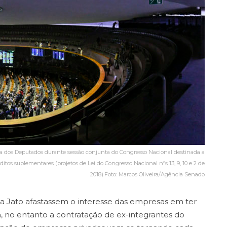
ara dos Deputados durante sessão conjunta do Congresso Nacional destinada a
ditos suplementares (projetos de Lei do Congresso Nacional nºs 13, 9, 10 e 2 de
2018).Foto: Marcos Oliveira/Agência Senado
a Jato afastassem o interesse das empresas em ter
ca, no entanto a contratação de ex-integrantes do