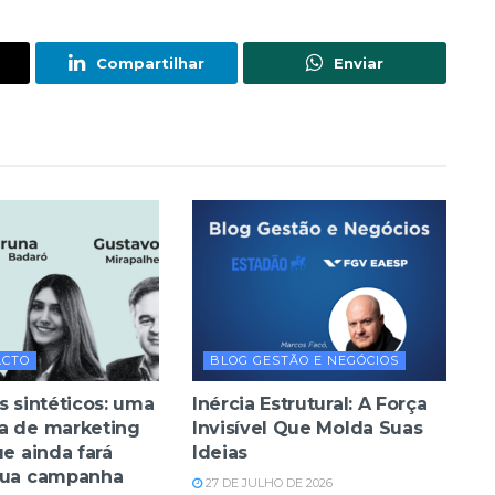
Compartilhar
Enviar
ACTO
BLOG GESTÃO E NEGÓCIOS
s sintéticos: uma
Inércia Estrutural: A Força
a de marketing
Invisível Que Molda Suas
ue ainda fará
Ideias
sua campanha
27 DE JULHO DE 2026