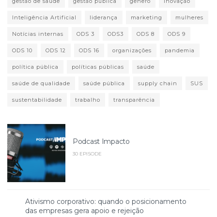
gestão de saúde
gestão pública
gênero
inovação
Inteligência Artificial
liderança
marketing
mulheres
Notícias internas
ODS 3
ODS3
ODS 8
ODS 9
ODS 10
ODS 12
ODS 16
organizações
pandemia
política pública
políticas públicas
saúde
saúde de qualidade
saúde pública
supply chain
SUS
sustentabilidade
trabalho
transparência
Podcast Impacto
30 EPISODE
Ativismo corporativo: quando o posicionamento
das empresas gera apoio e rejeição