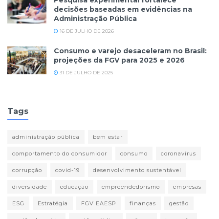
decisões baseadas em evidências na
Administração Pública
16 DE JULHO DE 2026
Consumo e varejo desaceleram no Brasil:
projeções da FGV para 2025 e 2026
31 DE JULHO DE 2025
Tags
administração pública
bem estar
comportamento do consumidor
consumo
coronavírus
corrupção
covid-19
desenvolvimento sustentável
diversidade
educação
empreendedorismo
empresas
ESG
Estratégia
FGV EAESP
finanças
gestão