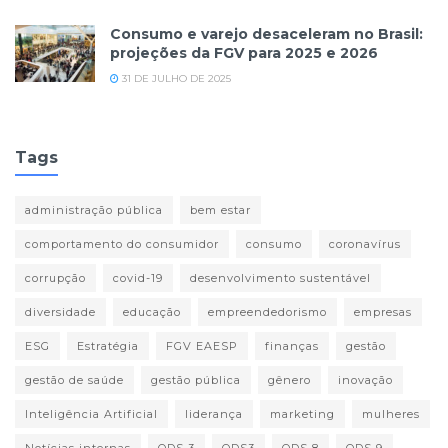
Consumo e varejo desaceleram no Brasil:
projeções da FGV para 2025 e 2026
31 DE JULHO DE 2025
Tags
administração pública
bem estar
comportamento do consumidor
consumo
coronavírus
corrupção
covid-19
desenvolvimento sustentável
diversidade
educação
empreendedorismo
empresas
ESG
Estratégia
FGV EAESP
finanças
gestão
gestão de saúde
gestão pública
gênero
inovação
Inteligência Artificial
liderança
marketing
mulheres
Notícias internas
ODS 3
ODS3
ODS 8
ODS 9