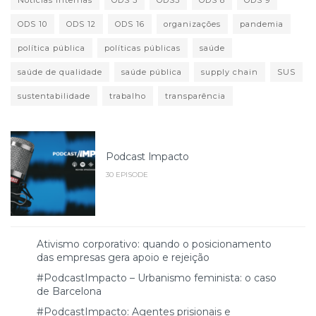
ODS 10
ODS 12
ODS 16
organizações
pandemia
política pública
políticas públicas
saúde
saúde de qualidade
saúde pública
supply chain
SUS
sustentabilidade
trabalho
transparência
Podcast Impacto
30 EPISODE
Ativismo corporativo: quando o posicionamento
das empresas gera apoio e rejeição
#PodcastImpacto – Urbanismo feminista: o caso
de Barcelona
#PodcastImpacto: Agentes prisionais e