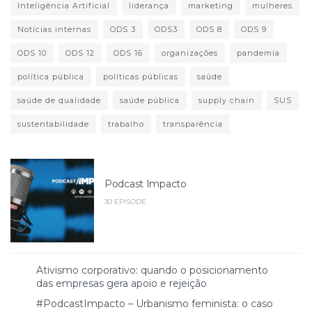
Inteligência Artificial
liderança
marketing
mulheres
Notícias internas
ODS 3
ODS3
ODS 8
ODS 9
ODS 10
ODS 12
ODS 16
organizações
pandemia
política pública
políticas públicas
saúde
saúde de qualidade
saúde pública
supply chain
SUS
sustentabilidade
trabalho
transparência
Podcast Impacto
30 EPISODE
Ativismo corporativo: quando o posicionamento
das empresas gera apoio e rejeição
#PodcastImpacto – Urbanismo feminista: o caso