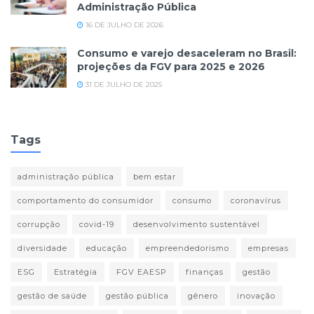
Administração Pública
16 DE JULHO DE 2026
Consumo e varejo desaceleram no Brasil:
projeções da FGV para 2025 e 2026
31 DE JULHO DE 2025
Tags
administração pública
bem estar
comportamento do consumidor
consumo
coronavírus
corrupção
covid-19
desenvolvimento sustentável
diversidade
educação
empreendedorismo
empresas
ESG
Estratégia
FGV EAESP
finanças
gestão
gestão de saúde
gestão pública
gênero
inovação