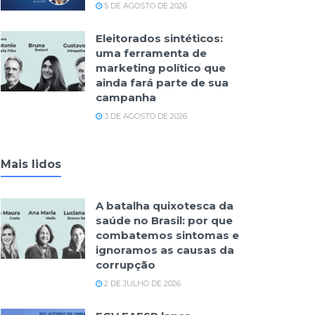
5 DE AGOSTO DE 2026
Eleitorados sintéticos:
uma ferramenta de
marketing político que
ainda fará parte de sua
campanha
3 DE AGOSTO DE 2026
Mais lidos
A batalha quixotesca da
saúde no Brasil: por que
combatemos sintomas e
ignoramos as causas da
corrupção
2 DE JULHO DE 2026