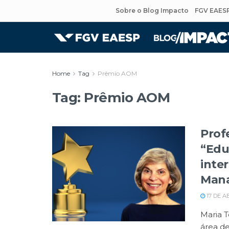
Sobre o Blog Impacto
FGV EAES
Home
Tag
Prêmio AOM
Tag:
Prêmio AOM
Prof
“Edu
inte
Man
17 DE A
Maria T
área de