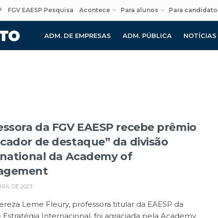
P
FGV EAESP Pesquisa
Acontece
Para alunos
Para candidato
ADM. DE EMPRESAS
ADM. PÚBLICA
NOTÍCIAS
essora da FGV EAESP recebe prêmio
cador de destaque” da divisão
rnational da Academy of
agement
BRIL DE 2023
ereza Leme Fleury, professora titular da EAESP da
 Estratégia Internacional, foi agraciada pela Academy