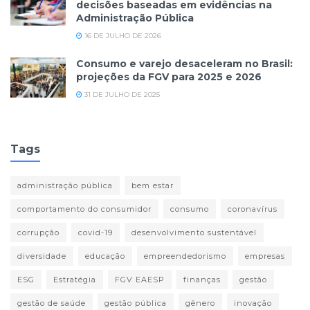
decisões baseadas em evidências na
Administração Pública
16 DE JULHO DE 2026
Consumo e varejo desaceleram no Brasil:
projeções da FGV para 2025 e 2026
31 DE JULHO DE 2025
Tags
administração pública
bem estar
comportamento do consumidor
consumo
coronavírus
corrupção
covid-19
desenvolvimento sustentável
diversidade
educação
empreendedorismo
empresas
ESG
Estratégia
FGV EAESP
finanças
gestão
gestão de saúde
gestão pública
gênero
inovação