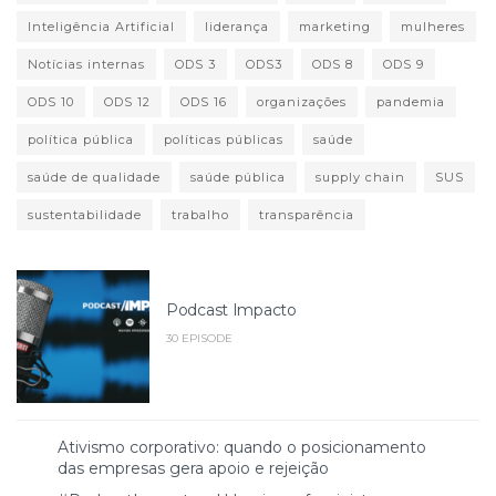
Inteligência Artificial
liderança
marketing
mulheres
Notícias internas
ODS 3
ODS3
ODS 8
ODS 9
ODS 10
ODS 12
ODS 16
organizações
pandemia
política pública
políticas públicas
saúde
saúde de qualidade
saúde pública
supply chain
SUS
sustentabilidade
trabalho
transparência
Podcast Impacto
30 EPISODE
Ativismo corporativo: quando o posicionamento
das empresas gera apoio e rejeição