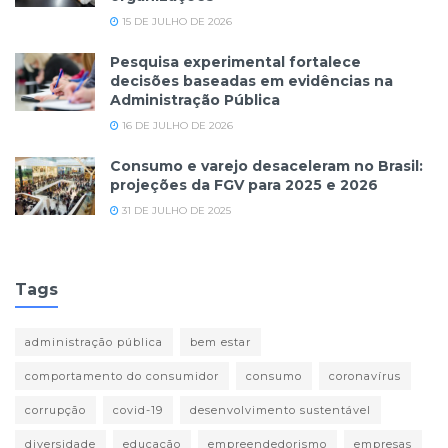
15 DE JULHO DE 2026
Pesquisa experimental fortalece
decisões baseadas em evidências na
Administração Pública
16 DE JULHO DE 2026
Consumo e varejo desaceleram no Brasil:
projeções da FGV para 2025 e 2026
31 DE JULHO DE 2025
Tags
administração pública
bem estar
comportamento do consumidor
consumo
coronavírus
corrupção
covid-19
desenvolvimento sustentável
diversidade
educação
empreendedorismo
empresas