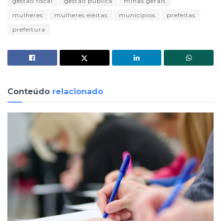
gestão fiscal
gestão pública
minas gerais
mulheres
mulheres eleitas
municípios
prefeitas
prefeitura
Conteúdo
relacionado