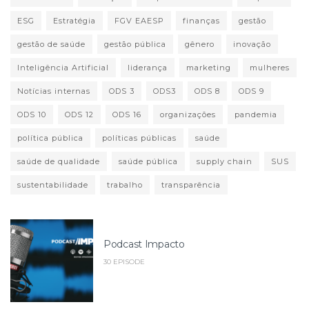
ESG
Estratégia
FGV EAESP
finanças
gestão
gestão de saúde
gestão pública
gênero
inovação
Inteligência Artificial
liderança
marketing
mulheres
Notícias internas
ODS 3
ODS3
ODS 8
ODS 9
ODS 10
ODS 12
ODS 16
organizações
pandemia
política pública
políticas públicas
saúde
saúde de qualidade
saúde pública
supply chain
SUS
sustentabilidade
trabalho
transparência
Podcast Impacto
30 EPISODE