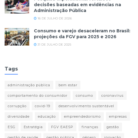
decisões baseadas em evidências na
Administração Pública
16 DE JULHO DE 2026
Consumo e varejo desaceleram no Brasil:
projeções da FGV para 2025 e 2026
31 DE JULHO DE 2025
Tags
administração pública
bem estar
comportamento do consumidor
consumo
coronavírus
corrupção
covid-19
desenvolvimento sustentável
diversidade
educação
empreendedorismo
empresas
ESG
Estratégia
FGV EAESP
finanças
gestão
gestão de saúde
gestão pública
gênero
inovação