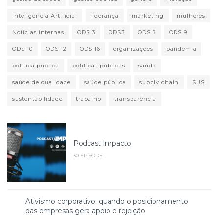
Inteligência Artificial
liderança
marketing
mulheres
Notícias internas
ODS 3
ODS3
ODS 8
ODS 9
ODS 10
ODS 12
ODS 16
organizações
pandemia
política pública
políticas públicas
saúde
saúde de qualidade
saúde pública
supply chain
SUS
sustentabilidade
trabalho
transparência
Podcast Impacto
30 EPISODE
Ativismo corporativo: quando o posicionamento
das empresas gera apoio e rejeição