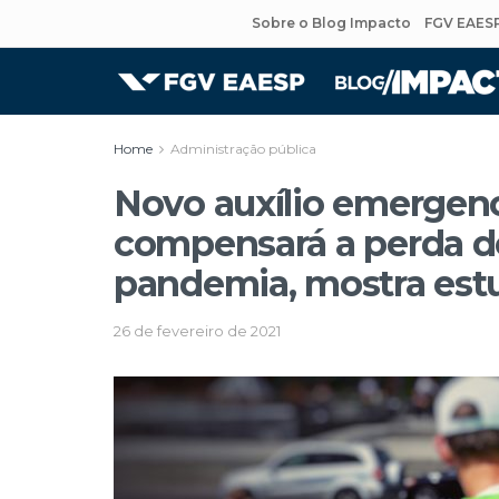
Sobre o Blog Impacto
FGV EAES
Home
Administração pública
Novo auxílio emergenc
compensará a perda de
pandemia, mostra est
26 de fevereiro de 2021