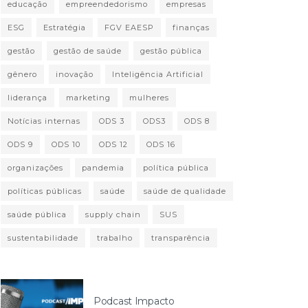
educação
empreendedorismo
empresas
ESG
Estratégia
FGV EAESP
finanças
gestão
gestão de saúde
gestão pública
gênero
inovação
Inteligência Artificial
liderança
marketing
mulheres
Notícias internas
ODS 3
ODS3
ODS 8
ODS 9
ODS 10
ODS 12
ODS 16
organizações
pandemia
política pública
políticas públicas
saúde
saúde de qualidade
saúde pública
supply chain
SUS
sustentabilidade
trabalho
transparência
Podcast Impacto