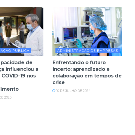
RAÇÃO PÚBLICA
ADMINISTRAÇÃO DE EMPRESAS
apacidade de
Enfrentando o futuro
a influenciou a
incerto: aprendizado e
à COVID-19 nos
colaboração em tempos de
crise
vimento
10 DE JULHO DE 2024
DE 2025