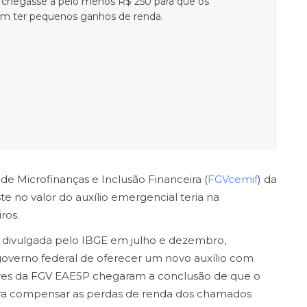
al chegasse a pelo menos R$ 250 para que os
sem ter pequenos ganhos de renda.
e Microfinanças e Inclusão Financeira (
FGVcemif
) da
 no valor do auxílio emergencial teria na
ros.
 divulgada pelo IBGE em julho e dezembro,
overno federal de oferecer um novo auxílio com
ores da FGV EAESP chegaram a conclusão de que o
para compensar as perdas de renda dos chamados