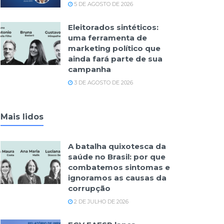
5 DE AGOSTO DE 2026
Eleitorados sintéticos:
uma ferramenta de
marketing político que
ainda fará parte de sua
campanha
3 DE AGOSTO DE 2026
Mais lidos
A batalha quixotesca da
saúde no Brasil: por que
combatemos sintomas e
ignoramos as causas da
corrupção
2 DE JULHO DE 2026