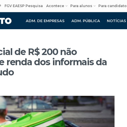
P
FGV EAESP Pesquisa
Acontece
Para alunos
Para candidato
ADM. DE EMPRESAS
ADM. PÚBLICA
NOTÍCIAS
ial de R$ 200 não
 renda dos informais da
udo