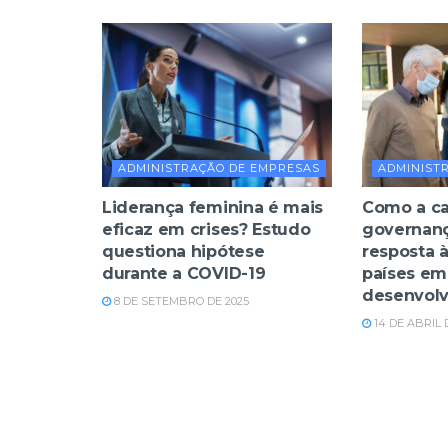
ADMINISTRAÇÃO DE EMPRESAS
ADMINIST
Liderança feminina é mais
Como a c
eficaz em crises? Estudo
governanç
questiona hipótese
resposta 
durante a COVID-19
países em
desenvol
8 DE SETEMBRO DE 2025
14 DE ABRIL 