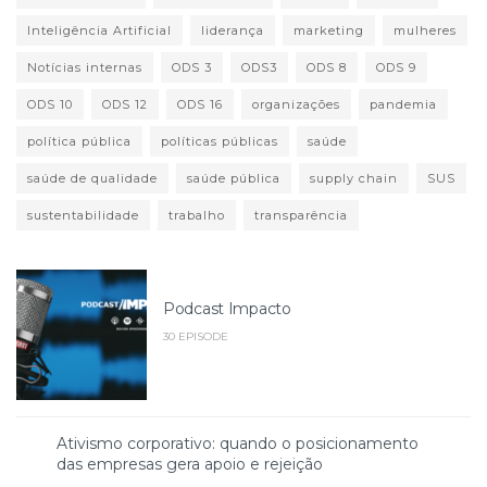
Inteligência Artificial
liderança
marketing
mulheres
Notícias internas
ODS 3
ODS3
ODS 8
ODS 9
ODS 10
ODS 12
ODS 16
organizações
pandemia
política pública
políticas públicas
saúde
saúde de qualidade
saúde pública
supply chain
SUS
sustentabilidade
trabalho
transparência
Podcast Impacto
30 EPISODE
Ativismo corporativo: quando o posicionamento
das empresas gera apoio e rejeição