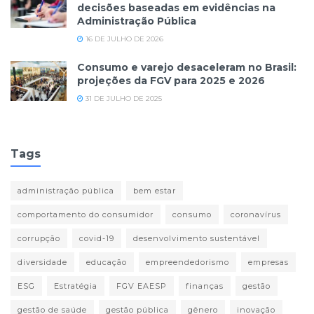
decisões baseadas em evidências na
Administração Pública
16 DE JULHO DE 2026
Consumo e varejo desaceleram no Brasil:
projeções da FGV para 2025 e 2026
31 DE JULHO DE 2025
Tags
administração pública
bem estar
comportamento do consumidor
consumo
coronavírus
corrupção
covid-19
desenvolvimento sustentável
diversidade
educação
empreendedorismo
empresas
ESG
Estratégia
FGV EAESP
finanças
gestão
gestão de saúde
gestão pública
gênero
inovação