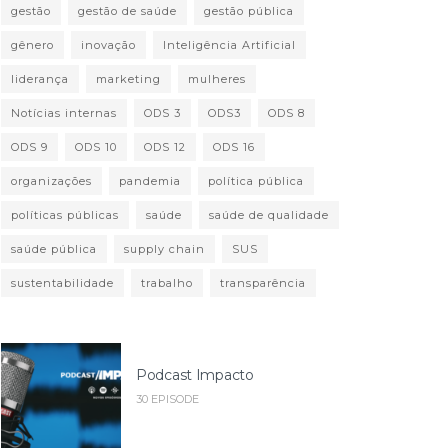
gestão
gestão de saúde
gestão pública
gênero
inovação
Inteligência Artificial
liderança
marketing
mulheres
Notícias internas
ODS 3
ODS3
ODS 8
ODS 9
ODS 10
ODS 12
ODS 16
organizações
pandemia
política pública
políticas públicas
saúde
saúde de qualidade
saúde pública
supply chain
SUS
sustentabilidade
trabalho
transparência
Podcast Impacto
30 EPISODE