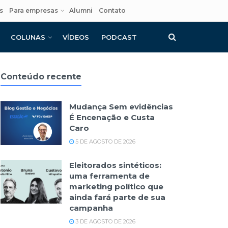
s
Para empresas
Alumni
Contato
COLUNAS
VÍDEOS
PODCAST
Conteúdo recente
Mudança Sem evidências
É Encenação e Custa
Caro
5 DE AGOSTO DE 2026
Eleitorados sintéticos:
uma ferramenta de
marketing político que
ainda fará parte de sua
campanha
3 DE AGOSTO DE 2026