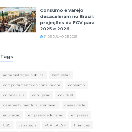
Consumo e varejo
desaceleram no Brasil:
projeções da FGV para
2025 e 2026
31 DE JULHO DE 2025
Tags
administração pública
bem estar
comportamento do consumidor
consumo
coronavírus
corrupção
covid-19
desenvolvimento sustentável
diversidade
educação
empreendedorismo
empresas
ESG
Estratégia
FGV EAESP
finanças