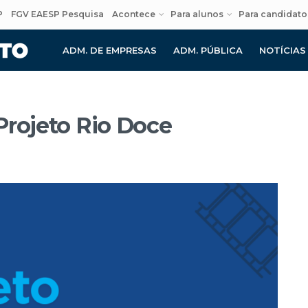
P
FGV EAESP Pesquisa
Acontece
Para alunos
Para candidato
ADM. DE EMPRESAS
ADM. PÚBLICA
NOTÍCIAS
Projeto Rio Doce