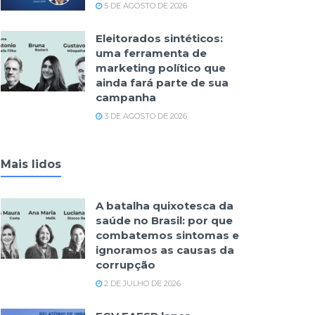
5 DE AGOSTO DE 2026
Eleitorados sintéticos:
uma ferramenta de
marketing político que
ainda fará parte de sua
campanha
3 DE AGOSTO DE 2026
Mais lidos
A batalha quixotesca da
saúde no Brasil: por que
combatemos sintomas e
ignoramos as causas da
corrupção
2 DE JULHO DE 2026