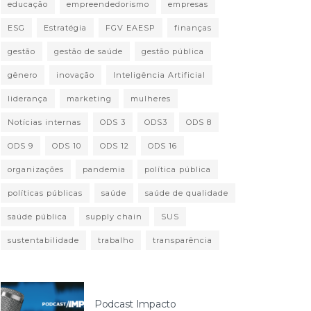
educação
empreendedorismo
empresas
ESG
Estratégia
FGV EAESP
finanças
gestão
gestão de saúde
gestão pública
gênero
inovação
Inteligência Artificial
liderança
marketing
mulheres
Notícias internas
ODS 3
ODS3
ODS 8
ODS 9
ODS 10
ODS 12
ODS 16
organizações
pandemia
política pública
políticas públicas
saúde
saúde de qualidade
saúde pública
supply chain
SUS
sustentabilidade
trabalho
transparência
Podcast Impacto