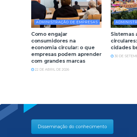
ADMINISTRAÇÃO DE EMPRESAS
ADMINIST
Como engajar
Sistemas 
consumidores na
circulares
economia circular: o que
cidades br
empresas podem aprender
30 DE SETEM
com grandes marcas
22 DE ABRIL DE 2026
Disseminação do conhecimento