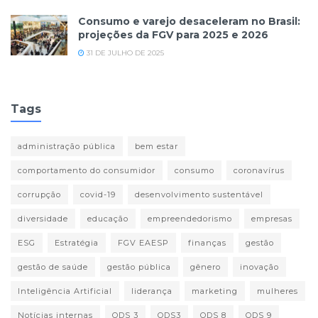
Consumo e varejo desaceleram no Brasil:
projeções da FGV para 2025 e 2026
31 DE JULHO DE 2025
Tags
administração pública
bem estar
comportamento do consumidor
consumo
coronavírus
corrupção
covid-19
desenvolvimento sustentável
diversidade
educação
empreendedorismo
empresas
ESG
Estratégia
FGV EAESP
finanças
gestão
gestão de saúde
gestão pública
gênero
inovação
Inteligência Artificial
liderança
marketing
mulheres
Notícias internas
ODS 3
ODS3
ODS 8
ODS 9