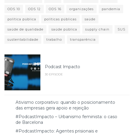
ODS 10
ODS 12
ODS 16
organizações
pandemia
política pública
políticas públicas
saúde
saúde de qualidade
saúde pública
supply chain
SUS
sustentabilidade
trabalho
transparência
Podcast Impacto
30 EPISODE
Ativismo corporativo: quando o posicionamento
das empresas gera apoio e rejeição
#PodcastImpacto – Urbanismo feminista: o caso
de Barcelona
#PodcastImpacto: Agentes prisionais e