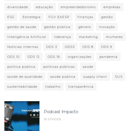
diversidade
educação
empreendedorismo
empresas
ESG
Estratégia
FGV EAESP
finanças
gestão
gestão de saúde
gestão pública
gênero
inovação
Inteligência Artificial
liderança
marketing
mulheres
Notícias internas
ODS 3
ODS3
ODS 8
ODS 9
ODS 10
ODS 12
ODS 16
organizações
pandemia
política pública
políticas públicas
saúde
saúde de qualidade
saúde pública
supply chain
SUS
sustentabilidade
trabalho
transparência
Podcast Impacto
30 EPISODE