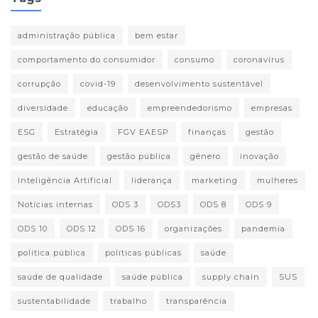
administração pública
bem estar
comportamento do consumidor
consumo
coronavírus
corrupção
covid-19
desenvolvimento sustentável
diversidade
educação
empreendedorismo
empresas
ESG
Estratégia
FGV EAESP
finanças
gestão
gestão de saúde
gestão pública
gênero
inovação
Inteligência Artificial
liderança
marketing
mulheres
Notícias internas
ODS 3
ODS3
ODS 8
ODS 9
ODS 10
ODS 12
ODS 16
organizações
pandemia
política pública
políticas públicas
saúde
saúde de qualidade
saúde pública
supply chain
SUS
sustentabilidade
trabalho
transparência