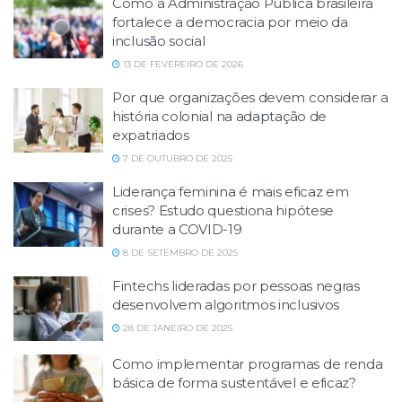
Como a Administração Pública brasileira
fortalece a democracia por meio da
inclusão social
13 DE FEVEREIRO DE 2026
Por que organizações devem considerar a
história colonial na adaptação de
expatriados
7 DE OUTUBRO DE 2025
Liderança feminina é mais eficaz em
crises? Estudo questiona hipótese
durante a COVID-19
8 DE SETEMBRO DE 2025
Fintechs lideradas por pessoas negras
desenvolvem algoritmos inclusivos
28 DE JANEIRO DE 2025
Como implementar programas de renda
básica de forma sustentável e eficaz?