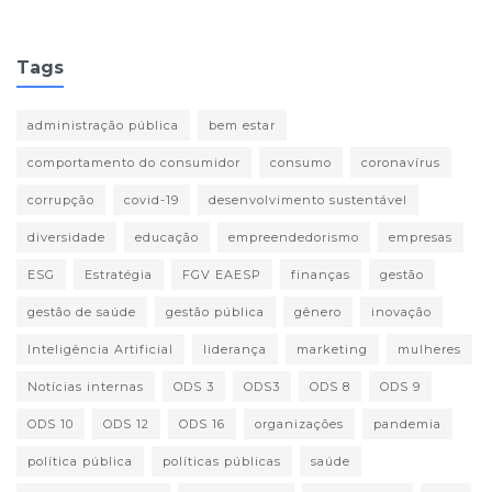
Tags
administração pública
bem estar
comportamento do consumidor
consumo
coronavírus
corrupção
covid-19
desenvolvimento sustentável
diversidade
educação
empreendedorismo
empresas
ESG
Estratégia
FGV EAESP
finanças
gestão
gestão de saúde
gestão pública
gênero
inovação
Inteligência Artificial
liderança
marketing
mulheres
Notícias internas
ODS 3
ODS3
ODS 8
ODS 9
ODS 10
ODS 12
ODS 16
organizações
pandemia
política pública
políticas públicas
saúde