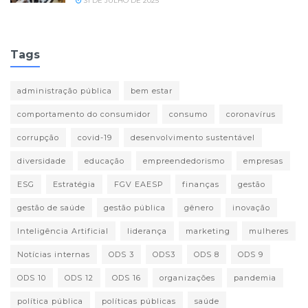
31 DE JULHO DE 2025
Tags
administração pública
bem estar
comportamento do consumidor
consumo
coronavírus
corrupção
covid-19
desenvolvimento sustentável
diversidade
educação
empreendedorismo
empresas
ESG
Estratégia
FGV EAESP
finanças
gestão
gestão de saúde
gestão pública
gênero
inovação
Inteligência Artificial
liderança
marketing
mulheres
Notícias internas
ODS 3
ODS3
ODS 8
ODS 9
ODS 10
ODS 12
ODS 16
organizações
pandemia
política pública
políticas públicas
saúde