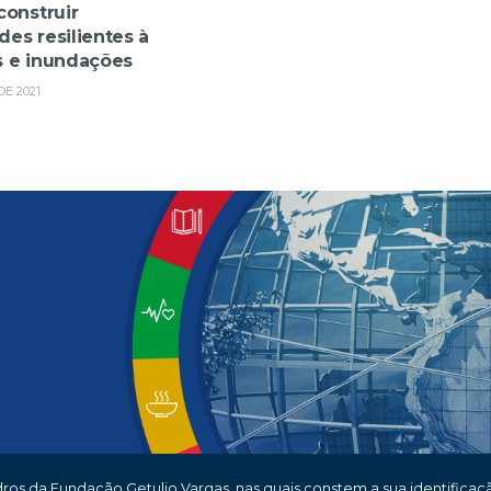
construir
es resilientes à
 e inundações
DE 2021
os da Fundação Getulio Vargas, nas quais constem a sua identificaçã