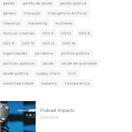
gestão
gestão de saúde
gestão pública
gênero
inovação
Inteligência Artificial
liderança
marketing
mulheres
Notícias internas
ODS 3
ODS3
ODS 8
ODS 9
ODS 10
ODS 12
ODS 16
organizações
pandemia
política pública
políticas públicas
saúde
saúde de qualidade
saúde pública
supply chain
SUS
sustentabilidade
trabalho
transparência
Podcast Impacto
30 EPISODE