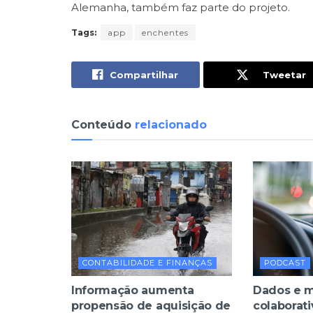
Alemanha, também faz parte do projeto.
Tags:
app
enchentes
Compartilhar
Tweetar
Conteúdo
relacionado
CONTABILIDADE E FINANÇAS
PODCAST
Informação aumenta
Dados e 
propensão de aquisição de
colaborat