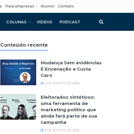
s
Para empresas
Alumni
Contato
COLUNAS
VÍDEOS
PODCAST
Conteúdo recente
Mudança Sem evidências
É Encenação e Custa
Caro
5 DE AGOSTO DE 2026
Eleitorados sintéticos:
uma ferramenta de
marketing político que
ainda fará parte de sua
campanha
3 DE AGOSTO DE 2026