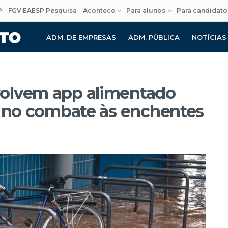
P
FGV EAESP Pesquisa
Acontece
Para alunos
Para candidato
ADM. DE EMPRESAS
ADM. PÚBLICA
NOTÍCIAS
olvem app alimentado
r no combate às enchentes