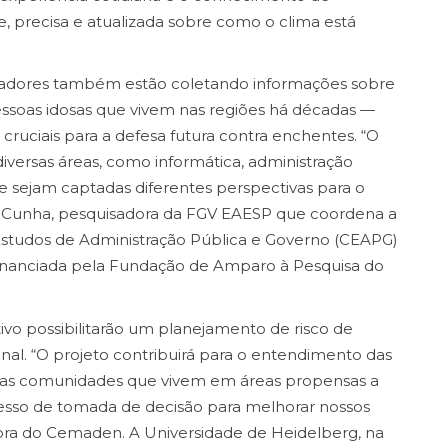
 precisa e atualizada sobre como o clima está
isadores também estão coletando informações sobre
essoas idosas que vivem nas regiões há décadas —
ruciais para a defesa futura contra enchentes. “O
iversas áreas, como informática, administração
ue sejam captadas diferentes perspectivas para o
 Cunha, pesquisadora da FGV EAESP que coordena a
Estudos de Administração Pública e Governo (CEAPG)
é financiada pela Fundação de Amparo à Pesquisa do
vo possibilitarão um planejamento de risco de
nal. “O projeto contribuirá para o entendimento das
s das comunidades que vivem em áreas propensas a
ocesso de tomada de decisão para melhorar nossos
ora do Cemaden. A Universidade de Heidelberg, na