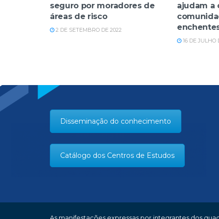
seguro por moradores de
ajudam a 
áreas de risco
comunidad
enchentes
2 DE SETEMBRO DE 2022
16 DE JULHO 
Disseminação do conhecimento
Catálogo dos Centros de Estudos
As manifestações expressas por integrantes dos quadr