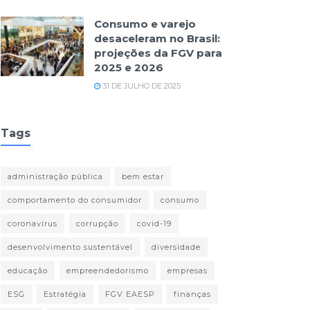
Consumo e varejo
desaceleram no Brasil:
projeções da FGV para
2025 e 2026
31 DE JULHO DE 2025
Tags
administração pública
bem estar
comportamento do consumidor
consumo
coronavírus
corrupção
covid-19
desenvolvimento sustentável
diversidade
educação
empreendedorismo
empresas
ESG
Estratégia
FGV EAESP
finanças