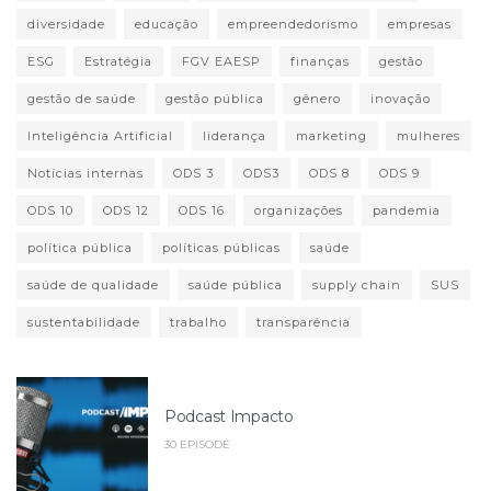
diversidade
educação
empreendedorismo
empresas
ESG
Estratégia
FGV EAESP
finanças
gestão
gestão de saúde
gestão pública
gênero
inovação
Inteligência Artificial
liderança
marketing
mulheres
Notícias internas
ODS 3
ODS3
ODS 8
ODS 9
ODS 10
ODS 12
ODS 16
organizações
pandemia
política pública
políticas públicas
saúde
saúde de qualidade
saúde pública
supply chain
SUS
sustentabilidade
trabalho
transparência
Podcast Impacto
30 EPISODE