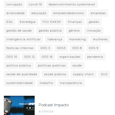
corrupção
covid-19
desenvolvimento sustentável
diversidade
educação
empreendedorismo
empresas
ESG
Estratégia
FGV EAESP
finanças
gestão
gestão de saúde
gestão pública
gênero
inovação
Inteligência Artificial
liderança
marketing
mulheres
Notícias internas
ODS 3
ODS3
ODS 8
ODS 9
ODS 10
ODS 12
ODS 16
organizações
pandemia
política pública
políticas públicas
saúde
saúde de qualidade
saúde pública
supply chain
SUS
sustentabilidade
trabalho
transparência
Podcast Impacto
30 EPISODE