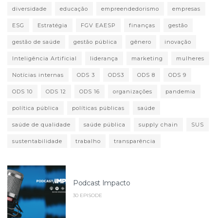
diversidade
educação
empreendedorismo
empresas
ESG
Estratégia
FGV EAESP
finanças
gestão
gestão de saúde
gestão pública
gênero
inovação
Inteligência Artificial
liderança
marketing
mulheres
Notícias internas
ODS 3
ODS3
ODS 8
ODS 9
ODS 10
ODS 12
ODS 16
organizações
pandemia
política pública
políticas públicas
saúde
saúde de qualidade
saúde pública
supply chain
SUS
sustentabilidade
trabalho
transparência
Podcast Impacto
30 EPISODE