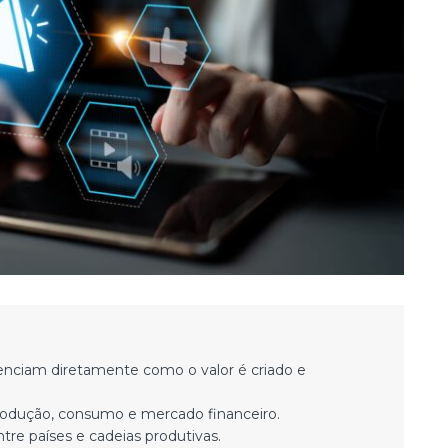
uenciam diretamente como o valor é criado e
odução, consumo e mercado financeiro.
re países e cadeias produtivas.