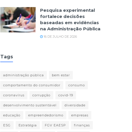
Pesquisa experimental
fortalece decisões
baseadas em evidências
na Administração Pública
16 DE JULHO DE 2026
Tags
administração pública
bem estar
comportamento do consumidor
consumo
coronavírus
corrupção
covid-19
desenvolvimento sustentável
diversidade
educação
empreendedorismo
empresas
ESG
Estratégia
FGV EAESP
finanças