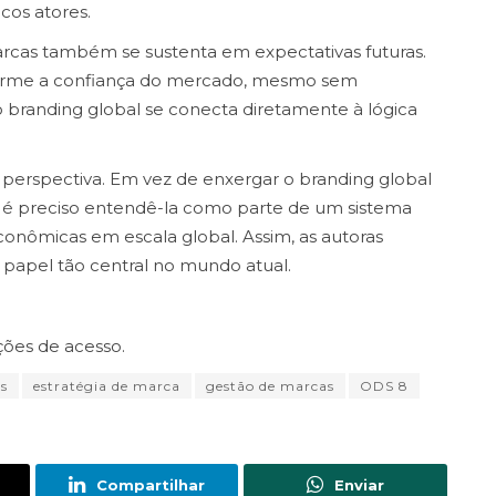
os atores.
rcas também se sustenta em expectativas futuras.
onforme a confiança do mercado, mesmo sem
 branding global se conecta diretamente à lógica
perspectiva. Em vez de enxergar o branding global
é preciso entendê-la como parte de um sistema
conômicas em escala global. Assim, as autoras
papel tão central no mundo atual.
ções de acesso.
s
estratégia de marca
gestão de marcas
ODS 8
Compartilhar
Enviar