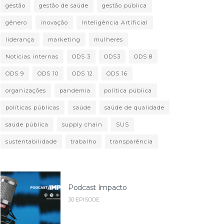
gestão
gestão de saúde
gestão pública
gênero
inovação
Inteligência Artificial
liderança
marketing
mulheres
Notícias internas
ODS 3
ODS3
ODS 8
ODS 9
ODS 10
ODS 12
ODS 16
organizações
pandemia
política pública
políticas públicas
saúde
saúde de qualidade
saúde pública
supply chain
SUS
sustentabilidade
trabalho
transparência
Podcast Impacto
30 EPISODE