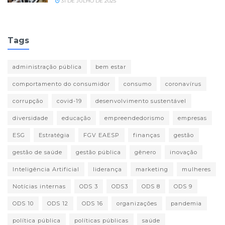
31 DE JULHO DE 2025
Tags
administração pública
bem estar
comportamento do consumidor
consumo
coronavírus
corrupção
covid-19
desenvolvimento sustentável
diversidade
educação
empreendedorismo
empresas
ESG
Estratégia
FGV EAESP
finanças
gestão
gestão de saúde
gestão pública
gênero
inovação
Inteligência Artificial
liderança
marketing
mulheres
Notícias internas
ODS 3
ODS3
ODS 8
ODS 9
ODS 10
ODS 12
ODS 16
organizações
pandemia
política pública
políticas públicas
saúde