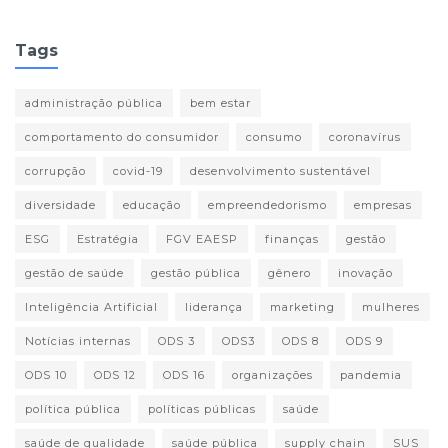
Tags
administração pública
bem estar
comportamento do consumidor
consumo
coronavírus
corrupção
covid-19
desenvolvimento sustentável
diversidade
educação
empreendedorismo
empresas
ESG
Estratégia
FGV EAESP
finanças
gestão
gestão de saúde
gestão pública
gênero
inovação
Inteligência Artificial
liderança
marketing
mulheres
Notícias internas
ODS 3
ODS3
ODS 8
ODS 9
ODS 10
ODS 12
ODS 16
organizações
pandemia
política pública
políticas públicas
saúde
saúde de qualidade
saúde pública
supply chain
SUS