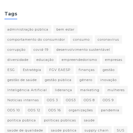
Tags
administração pública
bem estar
comportamento do consumidor
consumo
coronavírus
corrupção
covid-19
desenvolvimento sustentável
diversidade
educação
empreendedorismo
empresas
ESG
Estratégia
FGV EAESP
finanças
gestão
gestão de saúde
gestão pública
gênero
inovação
Inteligência Artificial
liderança
marketing
mulheres
Notícias internas
ODS 3
ODS3
ODS 8
ODS 9
ODS 10
ODS 12
ODS 16
organizações
pandemia
política pública
políticas públicas
saúde
saúde de qualidade
saúde pública
supply chain
SUS