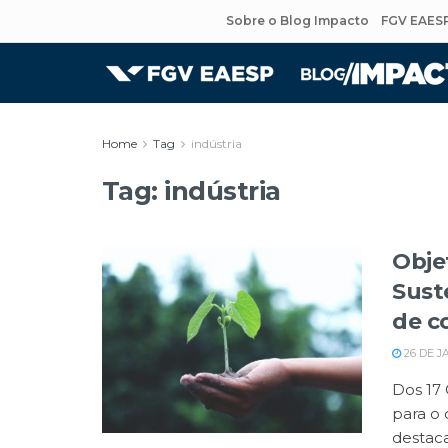
Sobre o Blog Impacto
FGV EAES
Home
Tag
indústria
Tag:
indústria
Obje
Sust
de c
26 DE J
Dos 17
para o 
destaca