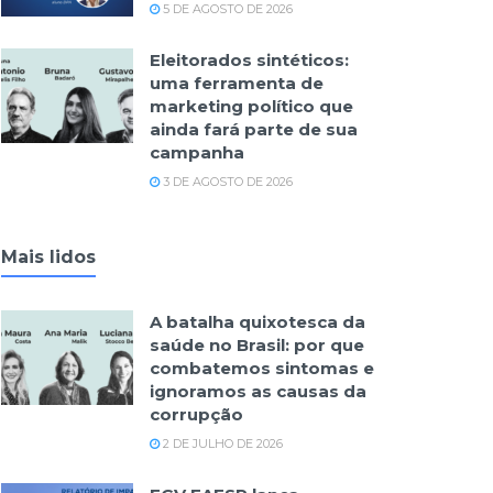
5 DE AGOSTO DE 2026
Eleitorados sintéticos:
uma ferramenta de
marketing político que
ainda fará parte de sua
campanha
3 DE AGOSTO DE 2026
Mais lidos
A batalha quixotesca da
saúde no Brasil: por que
combatemos sintomas e
ignoramos as causas da
corrupção
2 DE JULHO DE 2026