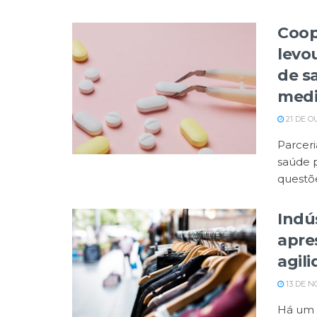
Coop
levo
de s
med
21 DE O
Parceri
saúde 
questõe
Indú
apre
agil
13 DE N
Há um 