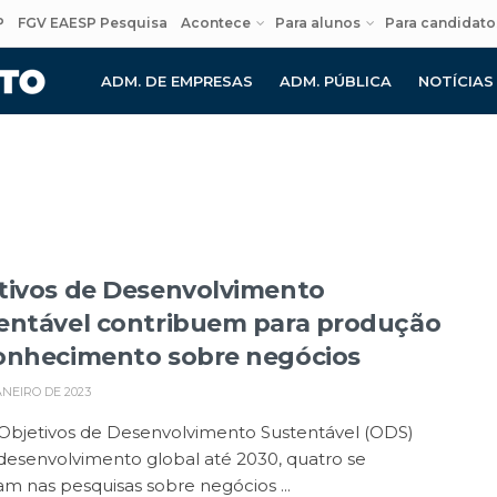
P
FGV EAESP Pesquisa
Acontece
Para alunos
Para candidato
ADM. DE EMPRESAS
ADM. PÚBLICA
NOTÍCIAS
tivos de Desenvolvimento
entável contribuem para produção
onhecimento sobre negócios
ANEIRO DE 2023
 Objetivos de Desenvolvimento Sustentável (ODS)
desenvolvimento global até 2030, quatro se
m nas pesquisas sobre negócios ...