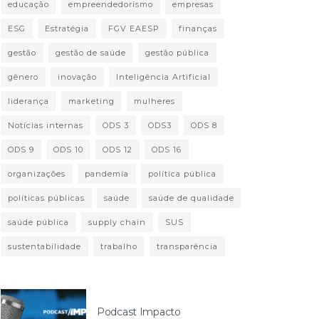
educação
empreendedorismo
empresas
ESG
Estratégia
FGV EAESP
finanças
gestão
gestão de saúde
gestão pública
gênero
inovação
Inteligência Artificial
liderança
marketing
mulheres
Notícias internas
ODS 3
ODS3
ODS 8
ODS 9
ODS 10
ODS 12
ODS 16
organizações
pandemia
política pública
políticas públicas
saúde
saúde de qualidade
saúde pública
supply chain
SUS
sustentabilidade
trabalho
transparência
Podcast Impacto