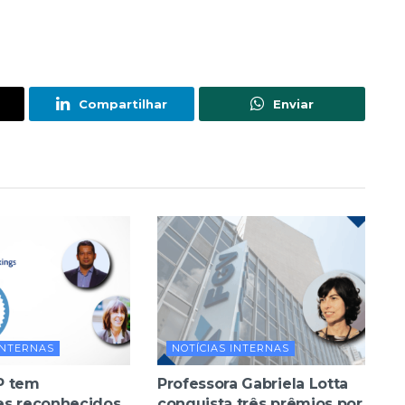
Compartilhar
Enviar
INTERNAS
NOTÍCIAS INTERNAS
P tem
Professora Gabriela Lotta
es reconhecidos
conquista três prêmios por