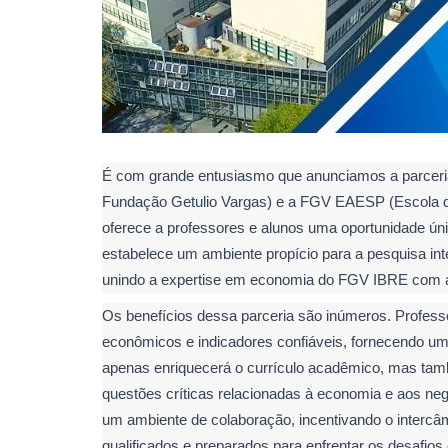
É com grande entusiasmo que anunciamos a parceria 
Fundação Get
u
lio Vargas) e a FGV EAESP (Escola 
oferece a professores e alunos uma oportunidade ú
estabelece um ambiente propício para a pesquisa inte
unindo a expertise em economia do FGV IBRE com 
Os benefícios dessa parceria são inúmeros. Profes
econômicos e indicadores confiáveis, fornecendo um
apenas enriquecerá o currículo acadêmico, mas ta
questões críticas relacionadas à economia e aos neg
um ambiente de colaboração, incentivando o intercâm
qualificados e preparados para enfrentar os desafi