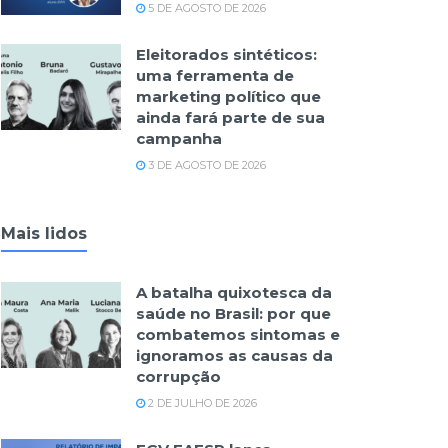
5 DE AGOSTO DE 2026
Eleitorados sintéticos:
uma ferramenta de
marketing político que
ainda fará parte de sua
campanha
3 DE AGOSTO DE 2026
Mais lidos
A batalha quixotesca da
saúde no Brasil: por que
combatemos sintomas e
ignoramos as causas da
corrupção
2 DE JULHO DE 2026