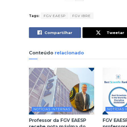
Tags:
FGV EAESP
FGV IBRE
Compartilhar
Tweetar
Conteúdo
relacionado
NOTÍCIAS INTERNAS
NOTÍCIAS 
Professor da FGV EAESP
FGV EAES
recebe nota máxima do
professor