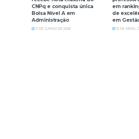
CNPq e conquista única
em rankin
Bolsa Nível A em
de excelê
Administração
em Gestã
11 DE JUNHO DE 2026
15 DE ABRIL 