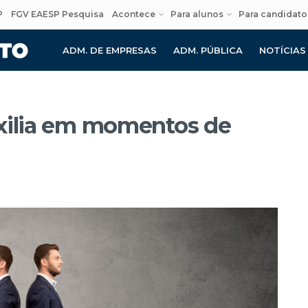
P
FGV EAESP Pesquisa
Acontece
Para alunos
Para candidato
ADM. DE EMPRESAS
ADM. PÚBLICA
NOTÍCIAS
uxilia em momentos de