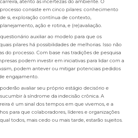
carreira, atento às incertezas do ambiente. O
processo consiste em cinco pilares: conhecimento
de si, exploração contínua de contexto,
planejamento, ação e rotina, e (re)avaliação.
uestionário auxiliar ao modelo para que os
quais pilares há possibilidades de melhorias. Isso não
as do processo. Com base nas tradições de pesquisa
resas podem investir em iniciativas para lidar com a
 Assim, podem antever ou mitigar potenciais pedidos
 de engajamento.
poderão avaliar seu próprio estágio decisório e
sucumbir à síndrome da indecisão crônica. A
reira é um sinal dos tempos em que vivemos, e a
nhos para que colaboradores, líderes e organizações
l todos, mais cedo ou mais tarde, estarão sujeitos.