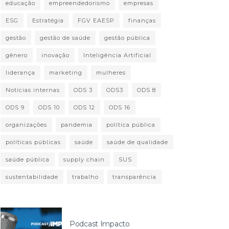
educação
empreendedorismo
empresas
ESG
Estratégia
FGV EAESP
finanças
gestão
gestão de saúde
gestão pública
gênero
inovação
Inteligência Artificial
liderança
marketing
mulheres
Notícias internas
ODS 3
ODS3
ODS 8
ODS 9
ODS 10
ODS 12
ODS 16
organizações
pandemia
política pública
políticas públicas
saúde
saúde de qualidade
saúde pública
supply chain
SUS
sustentabilidade
trabalho
transparência
Podcast Impacto