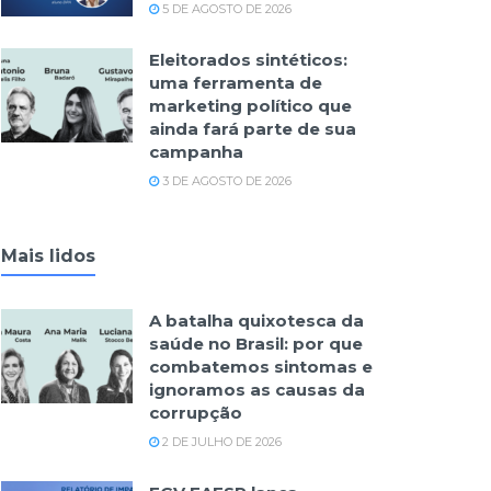
5 DE AGOSTO DE 2026
Eleitorados sintéticos:
uma ferramenta de
marketing político que
ainda fará parte de sua
campanha
3 DE AGOSTO DE 2026
Mais lidos
A batalha quixotesca da
saúde no Brasil: por que
combatemos sintomas e
ignoramos as causas da
corrupção
2 DE JULHO DE 2026