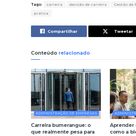
Tags:
carreira
decisão de carreira
Gestão de 
prática
Compartilhar
Tweetar
Conteúdo
relacionado
ADMINISTRAÇÃO DE EMPRESAS
ADMINIST
Carreira bumerangue: o
Aprender 
que realmente pesa para
como a bi