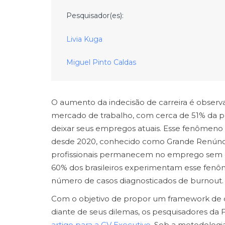
Pesquisador(es):
Livia Kuga
Miguel Pinto Caldas
O aumento da indecisão de carreira é obser
mercado de trabalho, com cerca de 51% da 
deixar seus empregos atuais. Esse fenômeno
desde 2020, conhecido como Grande Renúncia,
profissionais permanecem no emprego sem en
60% dos brasileiros experimentam esse fenô
número de casos diagnosticados de burnout.
Com o objetivo de propor um framework de dec
diante de seus dilemas, os pesquisadores da
artigo para a GV Executivo
. Sob a metodologia 