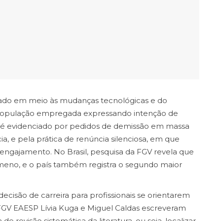
vado em meio às mudanças tecnológicas e do
população empregada expressando intenção de
 é evidenciado por pedidos de demissão em massa
 e pela prática de renúncia silenciosa, em que
gajamento. No Brasil, pesquisa da FGV revela que
meno, e o país também registra o segundo maior
isão de carreira para profissionais se orientarem
 FGV EAESP Lívia Kuga e Miguel Caldas escreveram
de revisão sistemática da literatura, ou seja, localizar,