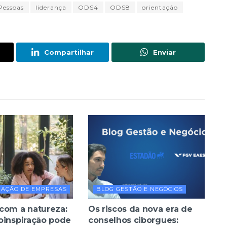
Pessoas
liderança
ODS4
ODS8
orientação
Compartilhar
Enviar
RAÇÃO DE EMPRESAS
BLOG GESTÃO E NEGÓCIOS
com a natureza:
Os riscos da nova era de
oinspiração pode
conselhos ciborgues: