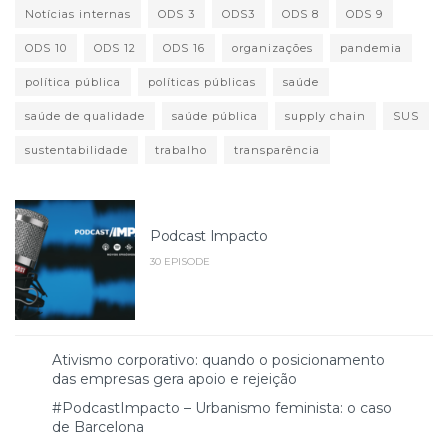
Notícias internas
ODS 3
ODS3
ODS 8
ODS 9
ODS 10
ODS 12
ODS 16
organizações
pandemia
política pública
políticas públicas
saúde
saúde de qualidade
saúde pública
supply chain
SUS
sustentabilidade
trabalho
transparência
Podcast Impacto
30 EPISODE
Ativismo corporativo: quando o posicionamento
das empresas gera apoio e rejeição
#PodcastImpacto – Urbanismo feminista: o caso
de Barcelona