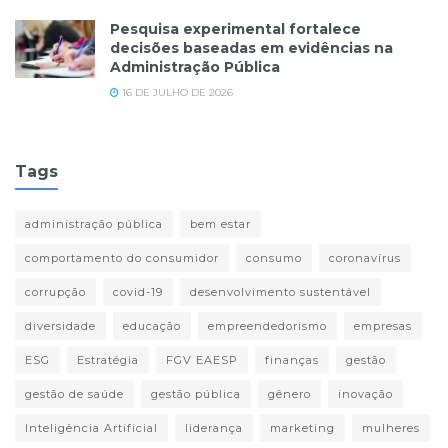
Pesquisa experimental fortalece
decisões baseadas em evidências na
Administração Pública
16 DE JULHO DE 2026
Tags
administração pública
bem estar
comportamento do consumidor
consumo
coronavírus
corrupção
covid-19
desenvolvimento sustentável
diversidade
educação
empreendedorismo
empresas
ESG
Estratégia
FGV EAESP
finanças
gestão
gestão de saúde
gestão pública
gênero
inovação
Inteligência Artificial
liderança
marketing
mulheres