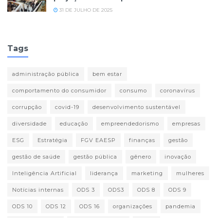
31 DE JULHO DE 2025
Tags
administração pública
bem estar
comportamento do consumidor
consumo
coronavírus
corrupção
covid-19
desenvolvimento sustentável
diversidade
educação
empreendedorismo
empresas
ESG
Estratégia
FGV EAESP
finanças
gestão
gestão de saúde
gestão pública
gênero
inovação
Inteligência Artificial
liderança
marketing
mulheres
Notícias internas
ODS 3
ODS3
ODS 8
ODS 9
ODS 10
ODS 12
ODS 16
organizações
pandemia