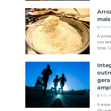
Arroz
mais
20 DE J
A prot
nos lar
total. C
Inte
outr
gera
ampl
18 DE J
A exper
são pr