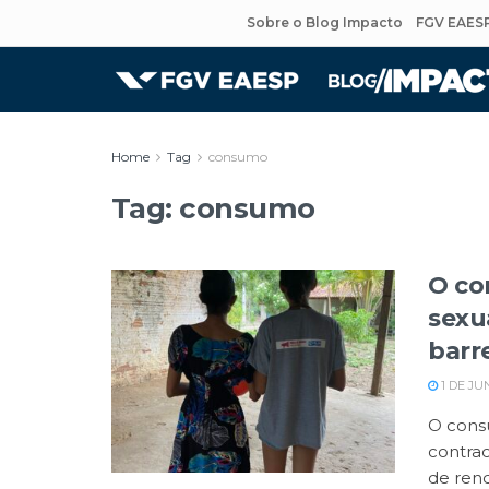
Sobre o Blog Impacto
FGV EAES
Home
Tag
consumo
Tag:
consumo
O co
sexu
barre
1 DE JU
O cons
contra
de rend