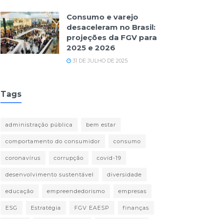
Consumo e varejo
desaceleram no Brasil:
projeções da FGV para
2025 e 2026
31 DE JULHO DE 2025
Tags
administração pública
bem estar
comportamento do consumidor
consumo
coronavírus
corrupção
covid-19
desenvolvimento sustentável
diversidade
educação
empreendedorismo
empresas
ESG
Estratégia
FGV EAESP
finanças