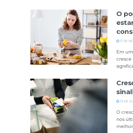
O po
esta
cons
11 DE N
Em um 
cresce 
significa
Cres
sina
13 DE J
O cresc
nos úl
melhore