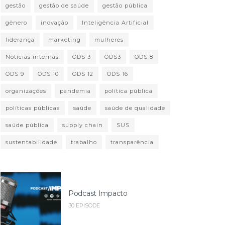
gestão
gestão de saúde
gestão pública
gênero
inovação
Inteligência Artificial
liderança
marketing
mulheres
Notícias internas
ODS 3
ODS3
ODS 8
ODS 9
ODS 10
ODS 12
ODS 16
organizações
pandemia
política pública
políticas públicas
saúde
saúde de qualidade
saúde pública
supply chain
SUS
sustentabilidade
trabalho
transparência
Podcast Impacto
30 EPISODE