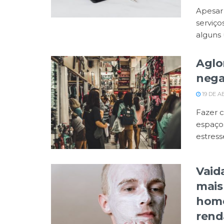
Apesar 
serviço
alguns u
Aglo
nega
19 DE A
Fazer c
espaços
estresse
Vaid
mais
home
rend