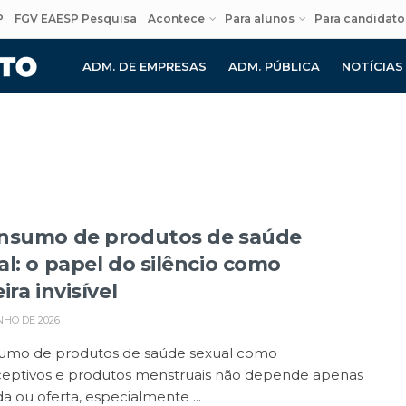
P
FGV EAESP Pesquisa
Acontece
Para alunos
Para candidato
ADM. DE EMPRESAS
ADM. PÚBLICA
NOTÍCIAS
nsumo de produtos de saúde
al: o papel do silêncio como
ira invisível
NHO DE 2026
umo de produtos de saúde sexual como
ceptivos e produtos menstruais não depende apenas
a ou oferta, especialmente ...