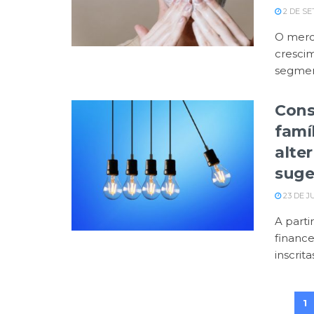
2 DE SE
O merc
crescim
segment
Cons
famí
alte
suge
23 DE J
A part
finance
inscrita
1