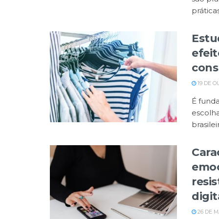
prática
Estu
efeit
cons
19 DE O
É funda
escolh
brasilei
Carac
emoc
resi
digit
26 DE M