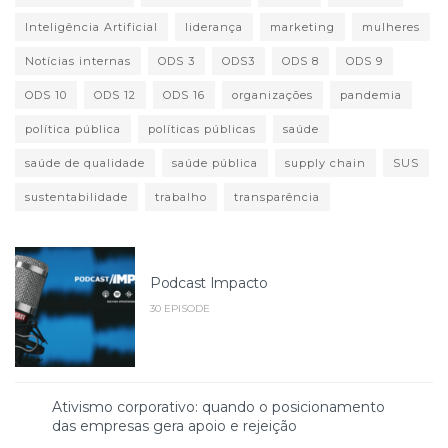
Inteligência Artificial
liderança
marketing
mulheres
Notícias internas
ODS 3
ODS3
ODS 8
ODS 9
ODS 10
ODS 12
ODS 16
organizações
pandemia
política pública
políticas públicas
saúde
saúde de qualidade
saúde pública
supply chain
SUS
sustentabilidade
trabalho
transparência
Podcast Impacto
30 EPISODE
Ativismo corporativo: quando o posicionamento
das empresas gera apoio e rejeição