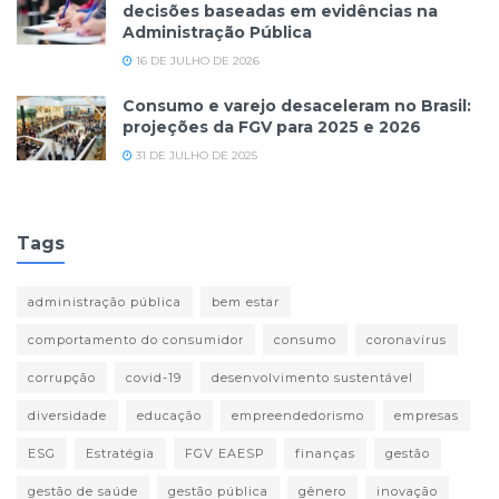
decisões baseadas em evidências na
Administração Pública
16 DE JULHO DE 2026
Consumo e varejo desaceleram no Brasil:
projeções da FGV para 2025 e 2026
31 DE JULHO DE 2025
Tags
administração pública
bem estar
comportamento do consumidor
consumo
coronavírus
corrupção
covid-19
desenvolvimento sustentável
diversidade
educação
empreendedorismo
empresas
ESG
Estratégia
FGV EAESP
finanças
gestão
gestão de saúde
gestão pública
gênero
inovação