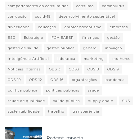
comportamento do consumidor
consumo
coronavírus
corrupção
covid-19
desenvolvimento sustentável
diversidade
educação
empreendedorismo
empresas
ESG
Estratégia
FGV EAESP
finanças
gestão
gestão de saúde
gestão pública
gênero
inovação
Inteligência Artificial
liderança
marketing
mulheres
Notícias internas
ODS 3
ODS3
ODS 8
ODS 9
ODS 10
ODS 12
ODS 16
organizações
pandemia
política pública
políticas públicas
saúde
saúde de qualidade
saúde pública
supply chain
SUS
sustentabilidade
trabalho
transparência
Podcast Impacto