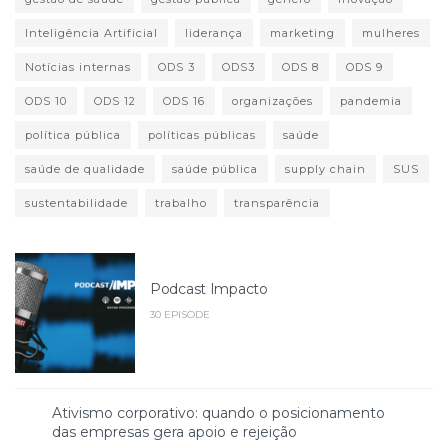
Inteligência Artificial
liderança
marketing
mulheres
Notícias internas
ODS 3
ODS3
ODS 8
ODS 9
ODS 10
ODS 12
ODS 16
organizações
pandemia
política pública
políticas públicas
saúde
saúde de qualidade
saúde pública
supply chain
SUS
sustentabilidade
trabalho
transparência
Podcast Impacto
30 EPISODE
Ativismo corporativo: quando o posicionamento
das empresas gera apoio e rejeição