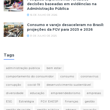
decisões baseadas em evidências na
Administração Pública
16 DE JULHO DE 2026
Consumo e varejo desaceleram no Brasil:
projeções da FGV para 2025 e 2026
31 DE JULHO DE 2025
Tags
administração pública
bem estar
comportamento do consumidor
consumo
coronavírus
corrupção
covid-19
desenvolvimento sustentável
diversidade
educação
empreendedorismo
empresas
ESG
Estratégia
FGV EAESP
finanças
gestão
gestão de saúde
gestão pública
gênero
inovação